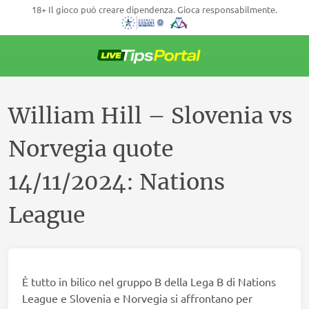
18+ Il gioco può creare dipendenza. Gioca responsabilmente.
Vai
al
contenuto
William Hill – Slovenia vs
Norvegia quote
14/11/2024: Nations
League
È tutto in bilico nel gruppo B della Lega B di Nations
League e Slovenia e Norvegia si affrontano per