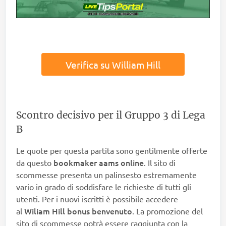
Verifica su William Hill
Scontro decisivo per il Gruppo 3 di Lega
B
Le quote per questa partita sono gentilmente offerte
bookmaker aams online
da questo
. Il sito di
scommesse presenta un palinsesto estremamente
vario in grado di soddisfare le richieste di tutti gli
utenti. Per i nuovi iscritti è possibile accedere
Wiliam Hill bonus benvenuto
al
. La promozione del
sito di scommesse potrà essere raggiunta con la