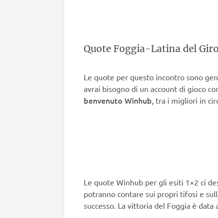
Quote Foggia-Latina del Giro
Le quote per questo incontro sono ge
avrai bisogno di un account di gioco co
benvenuto Winhub
, tra i migliori in
Le quote Winhub per gli esiti 1×2 ci de
potranno contare sui propri tifosi e sull
successo. La vittoria del Foggia è data 