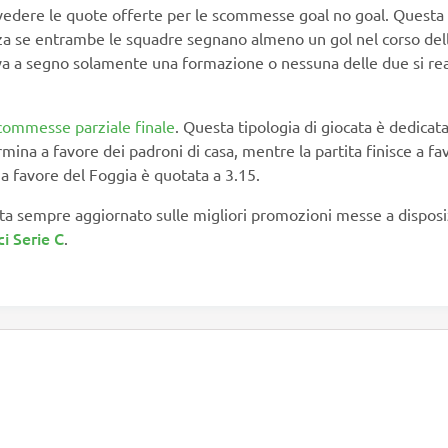
edere le quote offerte per le scommesse goal no goal. Questa ti
zza se entrambe le squadre segnano almeno un gol nel corso della
a va a segno solamente una formazione o nessuna delle due si re
commesse parziale finale
. Questa tipologia di giocata è dedicata
mina a favore dei padroni di casa, mentre la partita finisce a fa
a favore del Foggia è quotata a 3.15.
ta sempre aggiornato sulle migliori promozioni messe a disposi
i Serie C
.