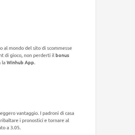
so al mondo del sito di scommesse
bonus
t di gioco, non perderti il
Winhub App
n la
.
eggero vantaggio. I padroni di casa
ribaltare i pronostici e tornare al
ato a 3.05.