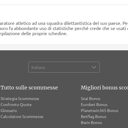
ratore atletico ad una squadra dilettantistica del suo paese. Pe
auro fa abbondante uso di statistiche perché crede che se usati 
pilazione delle proprie schedine.
Tutto sulle scommesse
Migliori bonus s
Strategia Scommesse
Snai Bonus
Confronto Quote
Eurobet Bonus
Glossario
Planetwin365 Bonus
Calcolatore Scommesse
Betflag Bonus
Bwin Bonus