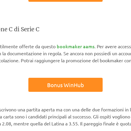
ne C di Serie C
bookmaker aams
ntilmente offerte da questo
. Per avere acces
n la documentazione in regola. Se ancora non possiedi un accoun
 circolazione. Potrai raggiungere la promozione del bookmaker co
Bonus WinHub
scrivono una partita aperta ma con una delle due formazioni in l
a carta sono i candidati principali al successo. Gli ospiti vogliono 
a 2.08, mentre quella del Latina a 3.55. Il pareggio finale è quot