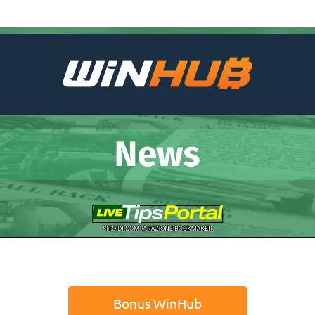
Bonus WinHub