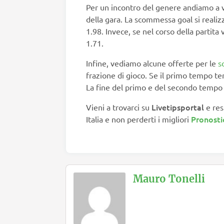
Per un incontro del genere andiamo a v
della gara. La scommessa goal si reali
1.98. Invece, se nel corso della partit
1.71.
Infine, vediamo alcune offerte per le
s
frazione di gioco. Se il primo tempo ter
La fine del primo e del secondo tempo 
Livetipsportal
Vieni a trovarci su
e res
Pronostic
Italia e non perderti i migliori
Mauro Tonelli