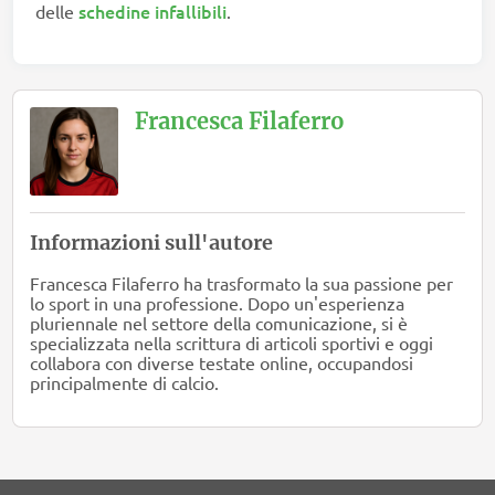
schedine infallibili
delle
.
Francesca Filaferro
Informazioni sull'autore
Francesca Filaferro ha trasformato la sua passione per
lo sport in una professione. Dopo un'esperienza
pluriennale nel settore della comunicazione, si è
specializzata nella scrittura di articoli sportivi e oggi
collabora con diverse testate online, occupandosi
principalmente di calcio.