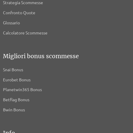
Strategia Scommesse
Confronto Quote
Glossario
Calcolatore Scommesse
Migliori bonus scommesse
Snai Bonus
Eurobet Bonus
Planetwin365 Bonus
Betflag Bonus
Bwin Bonus