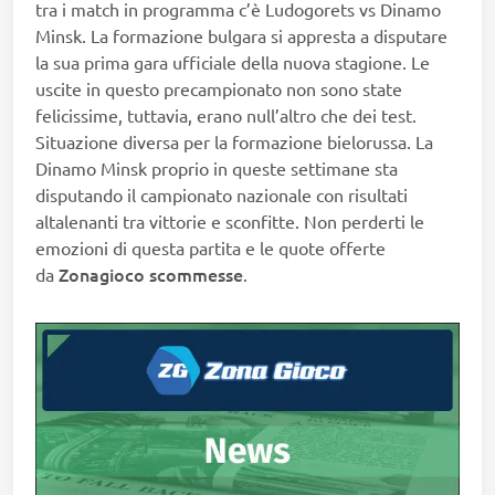
tra i match in programma c’è Ludogorets vs Dinamo
Minsk. La formazione bulgara si appresta a disputare
la sua prima gara ufficiale della nuova stagione. Le
uscite in questo precampionato non sono state
felicissime, tuttavia, erano null’altro che dei test.
Situazione diversa per la formazione bielorussa. La
Dinamo Minsk proprio in queste settimane sta
disputando il campionato nazionale con risultati
altalenanti tra vittorie e sconfitte. Non perderti le
emozioni di questa partita e le quote offerte
Zonagioco scommesse
da
.