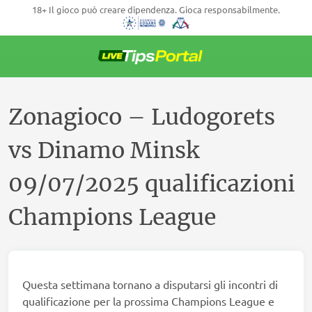
18+ Il gioco può creare dipendenza. Gioca responsabilmente.
Vai
al
contenuto
Zonagioco – Ludogorets
vs Dinamo Minsk
09/07/2025 qualificazioni
Champions League
Questa settimana tornano a disputarsi gli incontri di
qualificazione per la prossima Champions League e