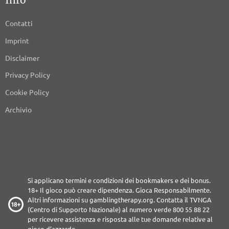
Info
Contatti
Imprint
Disclaimer
Privacy Policy
Cookie Policy
Archivio
Si applicano termini e condizioni dei bookmakers e dei bonus.
18+ Il gioco può creare dipendenza. Gioca Responsabilmente.
Altri informazioni su
gamblingtherapy.org
. Contatta il TVNGA
(Centro di Supporto Nazionale) al numero verde 800 55 88 22
per ricevere assistenza e risposta alle tue domande relative al
gioco d’azzardo.