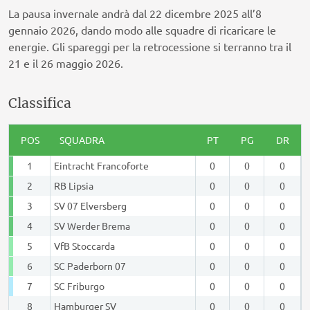
La pausa invernale andrà dal 22 dicembre 2025 all’8
gennaio 2026, dando modo alle squadre di ricaricare le
energie. Gli spareggi per la retrocessione si terranno tra il
21 e il 26 maggio 2026.
Classifica
POS
SQUADRA
PT
PG
DR
1
Eintracht Francoforte
0
0
0
2
RB Lipsia
0
0
0
3
SV 07 Elversberg
0
0
0
4
SV Werder Brema
0
0
0
5
VfB Stoccarda
0
0
0
6
SC Paderborn 07
0
0
0
7
SC Friburgo
0
0
0
8
Hamburger SV
0
0
0