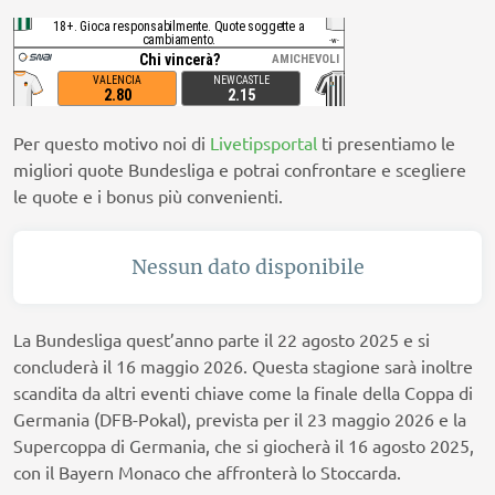
Per questo motivo noi di
Livetipsportal
ti presentiamo le
migliori quote Bundesliga e potrai confrontare e scegliere
le quote e i bonus più convenienti.
Nessun dato disponibile
La Bundesliga quest’anno parte il 22 agosto 2025 e si
concluderà il 16 maggio 2026. Questa stagione sarà inoltre
scandita da altri eventi chiave come la finale della Coppa di
Germania (DFB-Pokal), prevista per il 23 maggio 2026 e la
Supercoppa di Germania, che si giocherà il 16 agosto 2025,
con il Bayern Monaco che affronterà lo Stoccarda.