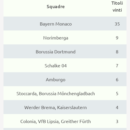
Titoli
Squadre
vinti
Bayern Monaco
35
Norimberga
9
Borussia Dortmund
8
Schalke 04
7
Amburgo
6
Stoccarda, Borussia Mönchengladbach
5
Werder Brema, Kaiserslautern
4
Colonia, VfB Lipsia, Greither Fürth
3