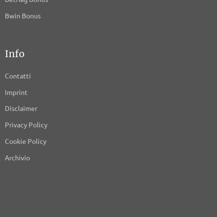
Bwin Bonus
Info
Contatti
Imprint
Disclaimer
Privacy Policy
Cookie Policy
Archivio