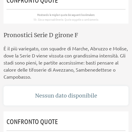
Pronostici Serie D girone F
È il più variegato, con squadre di Marche, Abruzzo e Molise,
dove la Serie D viene vissuta con grandissima intensità. Gli
stadi sono pieni, le partite accesissime: basti pensare al
calore delle tifoserie di Avezzano, Sambenedettese o
Campobasso.
Nessun dato disponibile