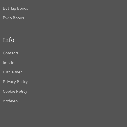
Betflag Bonus
Bwin Bonus
Info
Contatti
Imprint
Disclaimer
Privacy Policy
Cookie Policy
Archivio