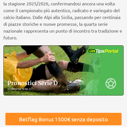
la stagione 2025/2026, confermandosi ancora una volta
come il campionato più autentico, radicato e variegato del
calcio italiano. Dalle Alpi alla Sicilia, passando per centinaia
di piazze storiche e nuove promesse, la quarta serie
nazionale rappresenta un punto di incontro tra tradizione e
futuro.
Betflag Bonus 1500€ senza deposito