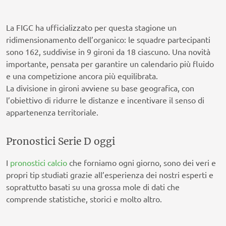
La FIGC ha ufficializzato per questa stagione un
ridimensionamento dell’organico: le squadre partecipanti
sono 162, suddivise in 9 gironi da 18 ciascuno. Una novità
importante, pensata per garantire un calendario più fluido
e una competizione ancora più equilibrata.
La divisione in gironi avviene su base geografica, con
l’obiettivo di ridurre le distanze e incentivare il senso di
appartenenza territoriale.
Pronostici Serie D oggi
I
pronostici calcio
che forniamo ogni giorno, sono dei veri e
propri tip studiati grazie all’esperienza dei nostri esperti e
soprattutto basati su una grossa mole di dati che
comprende statistiche, storici e molto altro.