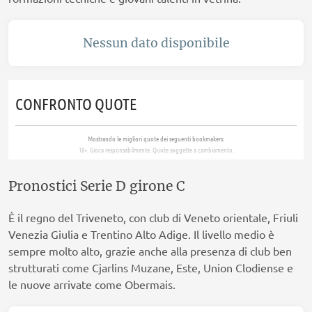
Nessun dato disponibile
Pronostici Serie D girone C
È il regno del Triveneto, con club di Veneto orientale, Friuli
Venezia Giulia e Trentino Alto Adige. Il livello medio è
sempre molto alto, grazie anche alla presenza di club ben
strutturati come Cjarlins Muzane, Este, Union Clodiense e
le nuove arrivate come Obermais.