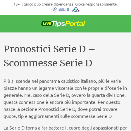
18+ Il gioco può creare dipendenza. Gioca responsabilmente.
Vai
al
contenuto
Pronostici Serie D –
Scommesse Serie D
Più si scende nel panorama calcistico italiano, più le varie
piazze hanno un legame viscerale con le proprie tifoserie in
generale. Nel caso della Serie D, ovvero la quarta divisione,
questa connessione è ancora più importante. Per questo
nasce la sezione Pronostici Serie D, dove potrai trovare
quote, tip e aggiornamenti sulle scommesse Serie D.
La Serie D torna a far battere il cuore degli appassionati per