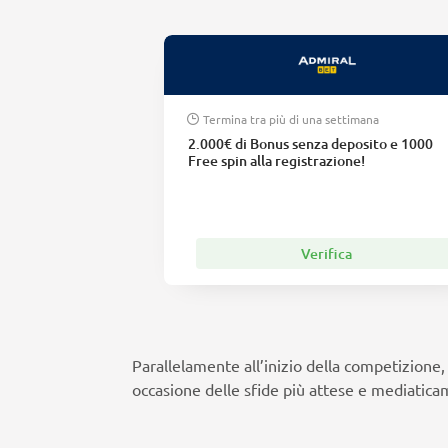
Termina tra
più di una settimana
2.000€ di Bonus senza deposito e 1000
Free spin alla registrazione!
Verifica
Parallelamente all’inizio della competizion
occasione delle sfide più attese e mediatica