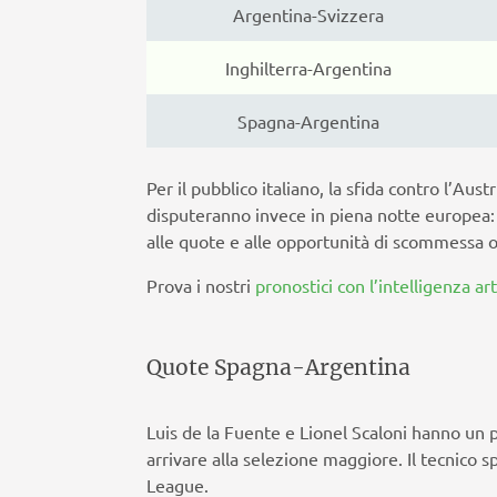
Argentina-Svizzera
Inghilterra-Argentina
Spagna-Argentina
Per il pubblico italiano, la sfida contro l’Au
disputeranno invece in piena notte europea:
alle quote e alle opportunità di scommessa of
Prova i nostri
pronostici con l’intelligenza art
Quote Spagna-Argentina
Luis de la Fuente e Lionel Scaloni hanno un p
arrivare alla selezione maggiore. Il tecnico 
League.