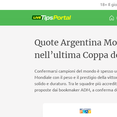
18+ Il g
Vai
al
contenuto
Quote Argentina Mond
nell’ultima Coppa d
Confermarsi campioni del mondo è spesso una 
Mondiale con il peso e il prestigio della vitt
solido e duraturo. Tra le squadre più accredi
proposte dai bookmaker ADM, a conferma del