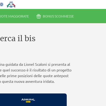
OTE MAGGIORATE
BONUS SCOMMESSE
rca il bis
a guidata da Lionel Scaloni si presenta al
e quel successo è il risultato di un progetto
 nelle prime posizioni delle quote antepost
questa nuova avventura iridata.