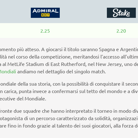
2.25
2.20
momento più atteso. A giocarsi il titolo saranno Spagna e Argent
alità nel corso della competizione, meritandosi l’accesso all’ult
 al MetLife Stadium di East Rutherford, nel New Jersey, uno de
Mondiali
andiamo nel dettaglio del singolo match.
ondiale della sua storia, con la possibilità di conquistare il seco
 carica, punta invece a confermarsi sul tetto del mondo e a dive
ecutive del Mondiale.
fronte due squadre che hanno interpretato il torneo in modo div
rotagonista di un percorso caratterizzato da solidità, organizzazi
vare fino in fondo grazie al talento dei suoi giocatori, alla forza