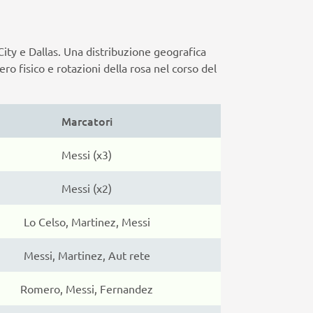
 City e Dallas. Una distribuzione geografica
ro fisico e rotazioni della rosa nel corso del
Marcatori
Messi (x3)
Messi (x2)
Lo Celso, Martinez, Messi
Messi, Martinez, Aut rete
Romero, Messi, Fernandez