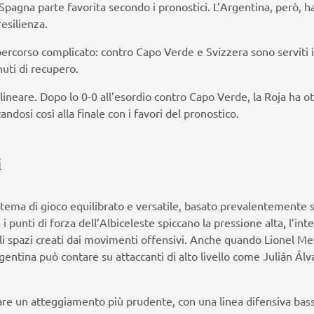
a Spagna parte favorita secondo i pronostici. L’Argentina, però, 
resilienza.
 percorso complicato: contro Capo Verde e Svizzera sono serviti
uti di recupero.
ineare. Dopo lo 0-0 all’esordio contro Capo Verde, la Roja ha o
ndosi così alla finale con i favori del pronostico.
i
istema di gioco equilibrato e versatile, basato prevalentemente s
i punti di forza dell’Albiceleste spiccano la pressione alta, l’int
li spazi creati dai movimenti offensivi. Anche quando Lionel Me
gentina può contare su attaccanti di alto livello come Julián Álv
are un atteggiamento più prudente, con una linea difensiva bass