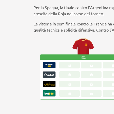
Per la Spagna, la finale contro l’Argentina r
crescita della Roja nel corso del torneo.
La vittoria in semifinale contro la Francia ha 
qualità tecnica e solidità difensiva. Contro l