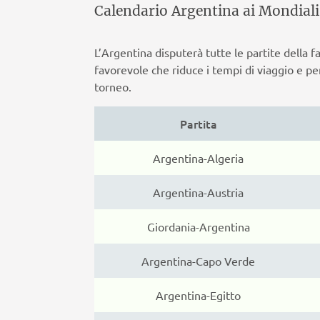
Calendario Argentina ai Mondial
L’Argentina disputerà tutte le partite della f
favorevole che riduce i tempi di viaggio e pe
torneo.
Partita
Argentina-Algeria
Argentina-Austria
Giordania-Argentina
Argentina-Capo Verde
Argentina-Egitto