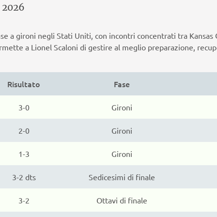
i 2026
ase a gironi negli Stati Uniti, con incontri concentrati tra Kansas
rmette a Lionel Scaloni di gestire al meglio preparazione, recupe
Risultato
Fase
3-0
Gironi
2-0
Gironi
1-3
Gironi
3-2 dts
Sedicesimi di finale
3-2
Ottavi di finale