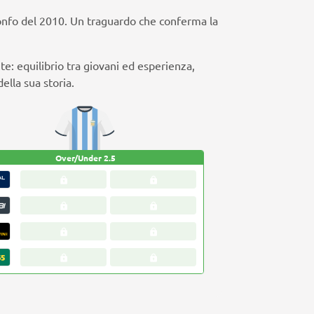
rionfo del 2010. Un traguardo che conferma la
nte: equilibrio tra giovani ed esperienza,
ella sua storia.