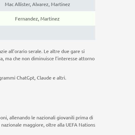
Mac Allister, Alvarez, Martinez
Fernandez, Martinez
ie all’orario serale. Le altre due gare si
a, ma che non diminuisce l’interesse attorno
ogrammi ChatGpt, Claude e altri.
ni, allenando le nazionali giovanili prima di
la nazionale maggiore, oltre alla UEFA Nations