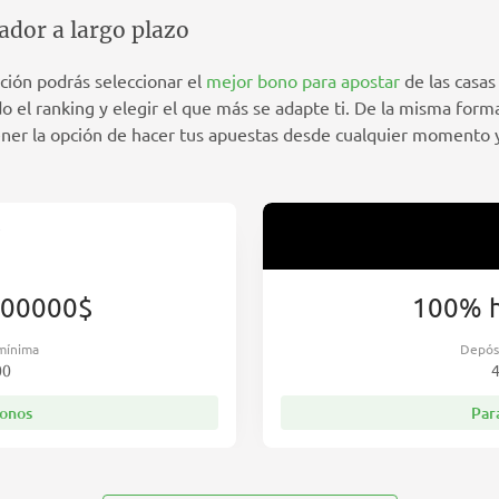
ador a largo plazo
ción podrás seleccionar el
mejor bono para apostar
de las casas
odo el ranking y elegir el que más se adapte ti. De la misma for
ner la opción de hacer tus apuestas desde cualquier momento y
500000$
100% 
mínima
Depós
00
4
bonos
Par