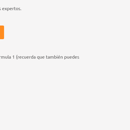
 expertos.
Fórmula 1 (recuerda que también puedes