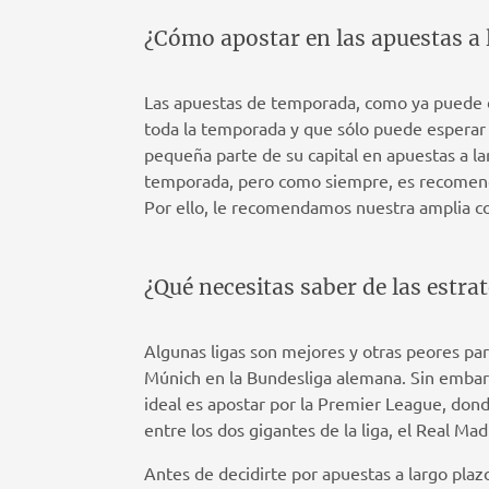
¿Cómo apostar en las apuestas a 
Las apuestas de temporada, como ya puede de
toda la temporada y que sólo puede esperar b
pequeña parte de su capital en apuestas a lar
temporada, pero como siempre, es recomend
Por ello, le recomendamos nuestra amplia co
¿Qué necesitas saber de las estra
Algunas ligas son mejores y otras peores par
Múnich en la Bundesliga alemana. Sin embarg
ideal es apostar por la Premier League, dond
entre los dos gigantes de la liga, el Real Mad
Antes de decidirte por apuestas a largo plaz