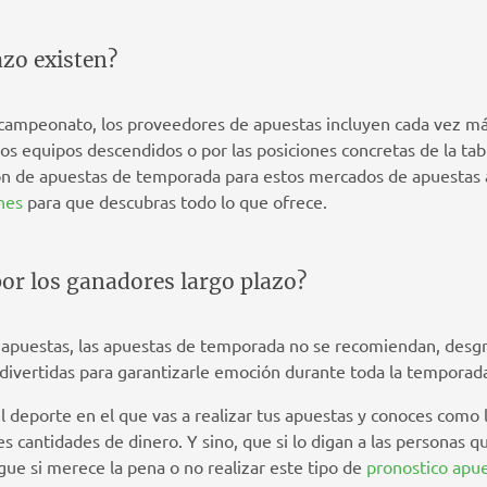
azo existen?
l campeonato, los proveedores de apuestas incluyen cada vez m
s equipos descendidos o por las posiciones concretas de la tab
ón de apuestas de temporada para estos mercados de apuestas
nes
para que descubras todo lo que ofrece.
or los ganadores largo plazo?
e apuestas, las apuestas de temporada no se recomiendan, desg
ivertidas para garantizarle emoción durante toda la temporad
l deporte en el que vas a realizar tus apuestas y conoces como
es cantidades de dinero. Y sino, que si lo digan a las personas 
ue si merece la pena o no realizar este tipo de
pronostico apue