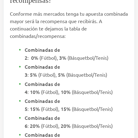
recompensas?
Conforme más mercados tenga tu apuesta combinada
mayor será la recompensa que recibirás. A
continuación te dejamos la tabla de
combinadas/recompensa:
Combinadas de
2
0%
3%
:
(Fútbol),
(Básquetbol/Tenis)
Combinadas de
3
5%
5%
:
(Fútbol),
(Básquetbol/Tenis)
Combinadas de
4
10%
10%
:
(Fútbol),
(Básquetbol/Tenis)
Combinadas de
5
15%
15%
:
(Fútbol),
(Básquetbol/Tenis)
Combinadas de
6
20%
20%
:
(Fútbol),
(Básquetbol/Tenis)
Combinadas de