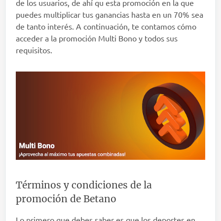
de los usuarios, de ahí qu esta promoción en la que
puedes multiplicar tus ganancias hasta en un 70% sea
de tanto interés. A continuación, te contamos cómo
acceder a la promoción Multi Bono y todos sus
requisitos.
Términos y condiciones de la
promoción de Betano
Lo primero que debes saber es que los deportes en