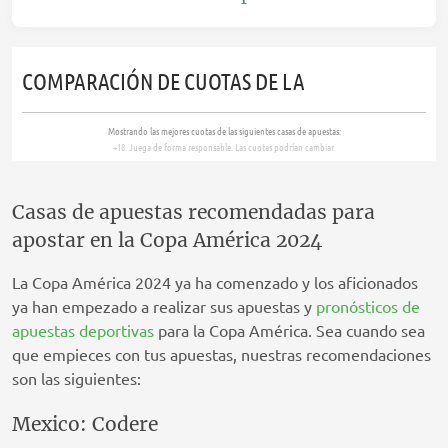
Casas de apuestas recomendadas para
apostar en la Copa América 2024
La Copa América 2024 ya ha comenzado y los aficionados
ya han empezado a realizar sus apuestas y
pronósticos de
apuestas deportivas
para la Copa América. Sea cuando sea
que empieces con tus apuestas, nuestras recomendaciones
son las siguientes:
Mexico: Codere