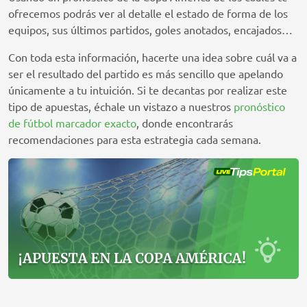
ofrecemos podrás ver al detalle el estado de forma de los
equipos, sus últimos partidos, goles anotados, encajados…
Con toda esta información, hacerte una idea sobre cuál va a
ser el resultado del partido es más sencillo que apelando
únicamente a tu intuición. Si te decantas por realizar este
tipo de apuestas, échale un vistazo a nuestros
pronóstico
de fútbol marcador exacto
, donde encontrarás
recomendaciones para esta estrategia cada semana.