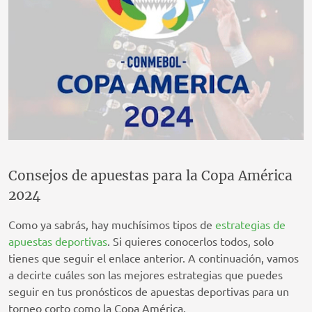
Consejos de apuestas para la Copa América
2024
Como ya sabrás, hay muchísimos tipos de
estrategias de
apuestas deportivas
. Si quieres conocerlos todos, solo
tienes que seguir el enlace anterior. A continuación, vamos
a decirte cuáles son las mejores estrategias que puedes
seguir en tus pronósticos de apuestas deportivas para un
torneo corto como la Copa América.