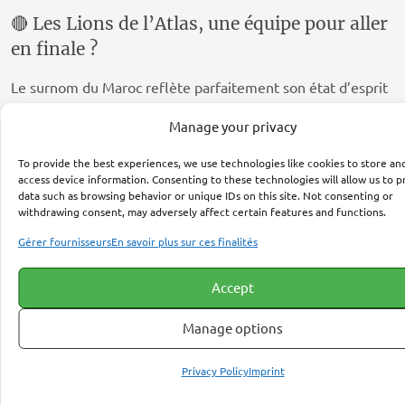
🔴 Les Lions de l’Atlas, une équipe pour aller
en finale ?
Le surnom du Maroc reflète parfaitement son état d’esprit
: combativité, fierté et solidarité.
Manage your privacy
👉 Pourquoi croire en une finale :
To provide the best experiences, we use technologies like cookies to store an
access device information. Consenting to these technologies will allow us to p
Une génération talentueuse
data such as browsing behavior or unique IDs on this site. Not consenting or
withdrawing consent, may adversely affect certain features and functions.
Une progression constante
Une capacité à battre de grandes équipes
Gérer fournisseurs
En savoir plus sur ces finalités
Même si l’objectif principal reste les quarts ou demi-finales,
Accept
une finale n’est pas impossible.
Manage options
🔴 Les Lions de l’Atlas, une équipe
Privacy Policy
Imprint
ambitieuse pour 2026