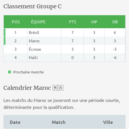
Classement Groupe C
POS
ÉQUIPE
PTS
MP
DB
1
Brésil
7
3
6
2
Maroc
7
3
3
3
Écosse
3
3
-3
4
Haïti
0
3
-6
Prochaine manche
Calendrier Maroc 🇲🇦
Les matchs du Maroc se joueront sur une période courte,
déterminante pour la qualification.
Date
Match
Ville