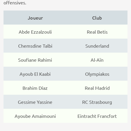
offensives.
Joueur
Club
Abde Ezzalzouli
Real Betis
Chemsdine Talbi
Sunderland
Soufiane Rahimi
Al-Aïn
Ayoub El Kaabi
Olympiakos
Brahim Díaz
Real Madrid
Gessime Yassine
RC Strasbourg
Ayoube Amaimouni
Eintracht Francfort