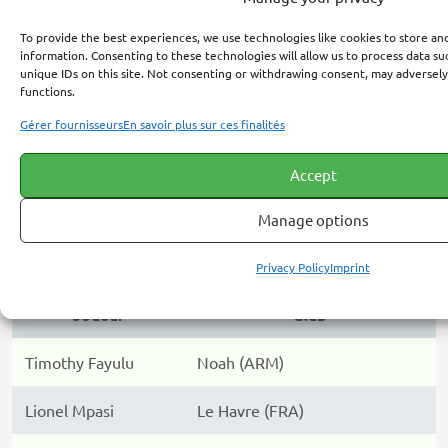
La sélection du RD Congo pour la Coupe du Monde 2026
To provide the best experiences, we use technologies like cookies to store an
s’appuie sur un effectif équilibré entre joueurs
information. Consenting to these technologies will allow us to process data s
expérimentés et jeunes talents évoluant dans plusieurs
unique IDs on this site. Not consenting or withdrawing consent, may adversely
functions.
championnats européens. Voici la liste complète des
joueurs convoqués, classés par poste.
Gérer fournisseurs
En savoir plus sur ces finalités
Gardiens
Accept
Les gardiens congolais apportent de la solidité et de la
Manage options
concurrence à ce poste clé, avec des profils évoluant en
Europe.
Privacy Policy
Imprint
Joueur
Club
Timothy Fayulu
Noah (ARM)
Lionel Mpasi
Le Havre (FRA)