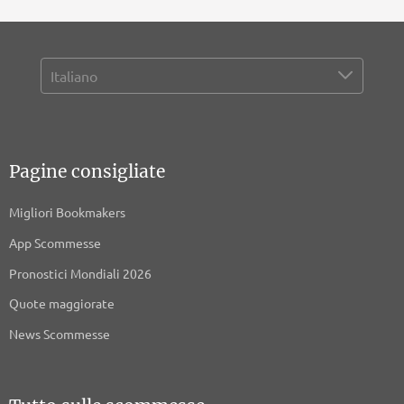
Pagine consigliate
Migliori Bookmakers
App Scommesse
Pronostici Mondiali 2026
Quote maggiorate
News Scommesse