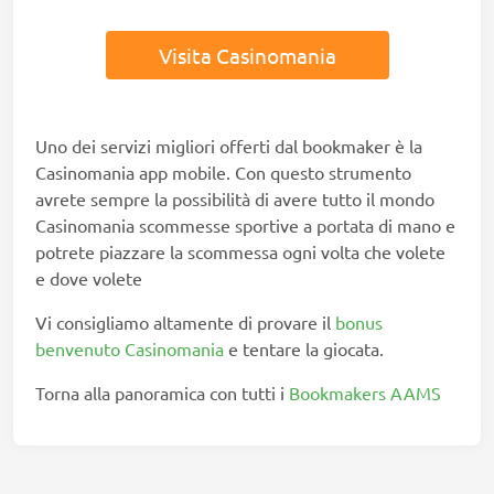
Visita Casinomania
Uno dei servizi migliori offerti dal bookmaker è la
Casinomania app mobile. Con questo strumento
avrete sempre la possibilità di avere tutto il mondo
Casinomania scommesse sportive a portata di mano e
potrete piazzare la scommessa ogni volta che volete
e dove volete
Vi consigliamo altamente di provare il
bonus
benvenuto Casinomania
e tentare la giocata.
Torna alla panoramica con tutti i
Bookmakers AAMS