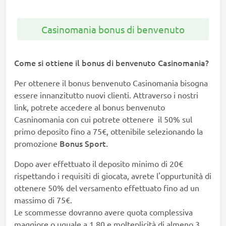
Casinomania bonus di benvenuto
Come si ottiene il bonus di benvenuto Casinomania?
Per ottenere il bonus benvenuto Casinomania bisogna
essere innanzitutto nuovi clienti. Attraverso i nostri
link, potrete accedere al bonus benvenuto
Casninomania con cui potrete ottenere il 50% sul
primo deposito fino a 75€, ottenibile selezionando la
Bonus Sport.
promozione
Dopo aver effettuato il deposito minimo di 20€
rispettando i requisiti di giocata, avrete l'oppurtunità di
ottenere 50% del versamento effettuato fino ad un
massimo di 75€.
Le scommesse dovranno avere quota complessiva
maggiore o uguale a 1,80 e molteplicità di almeno 3