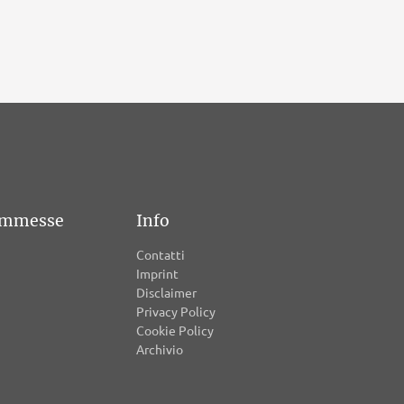
commesse
Info
Contatti
Imprint
Disclaimer
Privacy Policy
Cookie Policy
Archivio