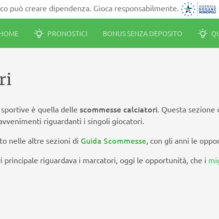
ioco può creare dipendenza. Gioca responsabilmente.
HOME
PRONOSTICI
BONUS SENZA DEPOSITO
QU
ri
scommesse calciatori
sportive è quella delle
. Questa sezione 
avvenimenti riguardanti i singoli giocatori.
Guida Scommesse
 nelle altre sezioni di
, con gli anni le oppo
ri principale riguardava i marcatori, oggi le opportunità, che i
mi