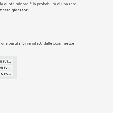
a quote minore è la probabilità di una rete
esse giocatori
.
 una partita. Si va infatti dalle scommesse