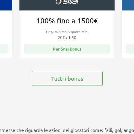
100% fino a 1500€
Dep. minimo & quota min.
20€ / 1.50
Per Snai Bonus
Tutti i bonus
esse che riguarda le azioni dei giocatori come: falli, gol, angol