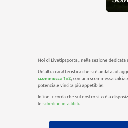
Noi di Livetipsportal, nella sezione dedicata 
Un’altra caratteristica che si è andata ad a
scommessa 1×2
, con una scommessa calciator
potenziale vincita più appetibile!
Infine, ricorda che sul nostro sito è a dispo
le
schedine infallibili
.