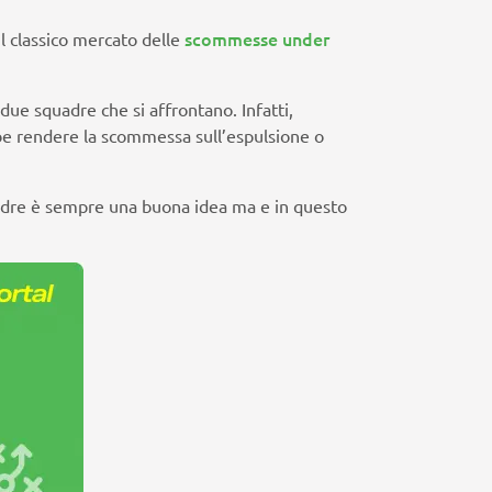
scommesse under
 classico mercato delle
due squadre che si affrontano. Infatti,
ebbe rendere la scommessa sull’espulsione o
squadre è sempre una buona idea ma e in questo