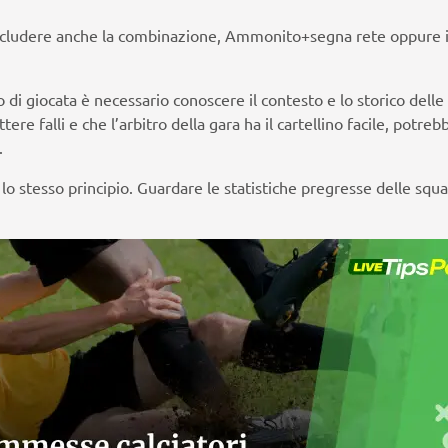
ncludere anche la combinazione, Ammonito+segna rete oppure il
i giocata è necessario conoscere il contesto e lo storico delle 
re falli e che l’arbitro della gara ha il cartellino facile, potr
.
e lo stesso principio. Guardare le statistiche pregresse delle 