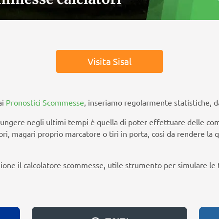
Visita Sisal
ai
Pronostici Scommesse
, inseriamo regolarmente statistiche, da
ggiungere negli ultimi tempi è quella di poter effettuare delle 
i, magari proprio marcatore o tiri in porta, così da rendere la q
sizione il calcolatore scommesse, utile strumento per simulare l