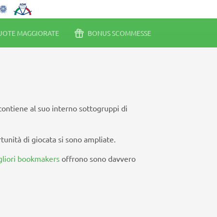
OTE MAGGIORATE
BONUS SCOMMESSE
contiene al suo interno sottogruppi di
rtunità di giocata si sono ampliate.
gliori bookmakers
offrono sono davvero