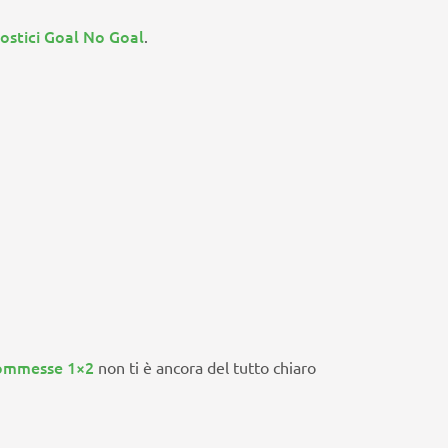
ostici Goal No Goal
.
ommesse 1×2
non ti è ancora del tutto chiaro