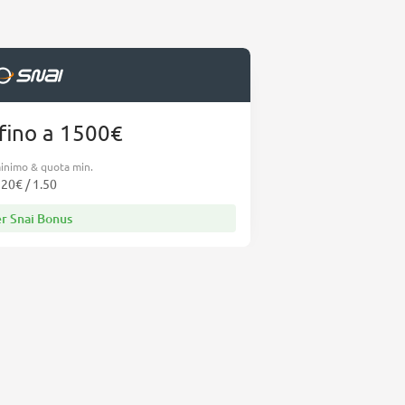
fino a 1500€
inimo & quota min.
20€ / 1.50
r Snai Bonus