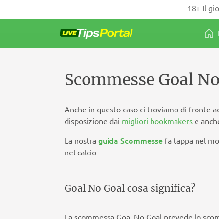
18+ Il g
Vai
al
contenuto
Scommesse Goal No
Anche in questo caso ci troviamo di fronte ad
disposizione dai
migliori bookmakers
e anche
guida Scommesse
La nostra
fa tappa nel mo
nel calcio
Goal No Goal cosa significa?
La scommessa Goal No Goal prevede lo scomm