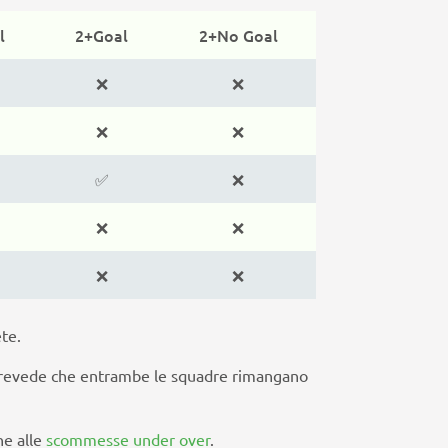
l
2+Goal
2+No Goal
❌
❌
❌
❌
✅
❌
❌
❌
❌
❌
ete.
 prevede che entrambe le squadre rimangano
he alle
scommesse under over
.