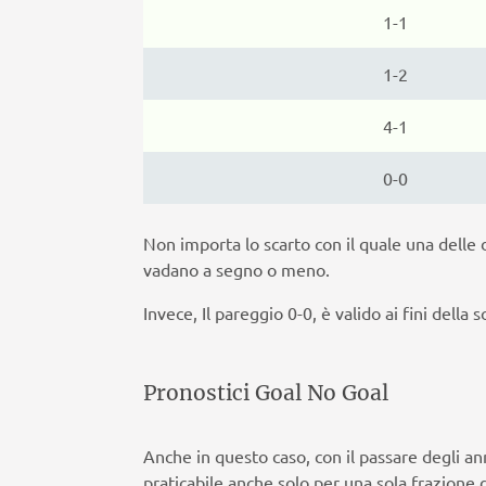
1-1
1-2
4-1
0-0
Non importa lo scarto con il quale una delle 
vadano a segno o meno.
Invece, Il pareggio 0-0, è valido ai fini del
Pronostici Goal No Goal
Anche in questo caso, con il passare degli an
praticabile anche solo per una sola frazione d