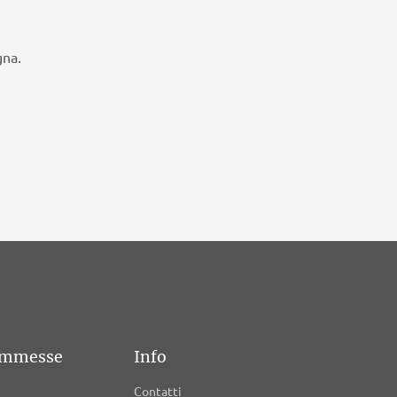
gna.
commesse
Info
Contatti