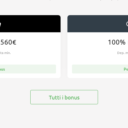
 560€
100% 
ta min.
Dep. m
nus
Pe
Tutti i bonus