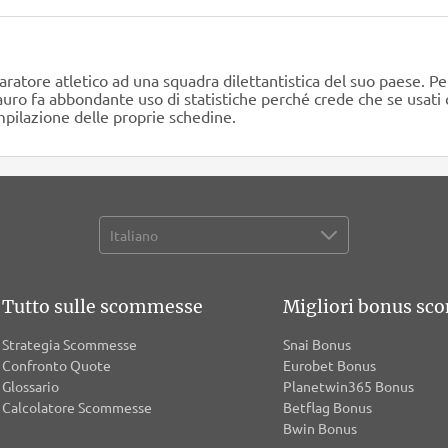
ratore atletico ad una squadra dilettantistica del suo paese. Pe
auro fa abbondante uso di statistiche perché crede che se usati 
pilazione delle proprie schedine.
Tutto sulle scommesse
Migliori bonus s
Strategia Scommesse
Snai Bonus
Confronto Quote
Eurobet Bonus
Glossario
Planetwin365 Bonus
Calcolatore Scommesse
Betflag Bonus
Bwin Bonus