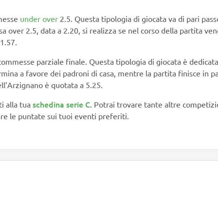
mmesse
under over
2.5. Questa tipologia di giocata va di pari pas
over 2.5, data a 2.20, si realizza se nel corso della partita ve
1.57.
commesse parziale finale. Questa tipologia di giocata è dedicata 
mina a favore dei padroni di casa, mentre la partita finisce in pa
ll’Arzignano è quotata a 5.25.
schedina serie C
i alla tua
. Potrai trovare tante altre competizi
e le puntate sui tuoi eventi preferiti.