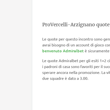
ProVercelli-Arzignano quote
Le quote per questo incontro sono ge
avrai bisogno di un account di gioco co
benvenuto
Admiralbet
è sicuramente t
Le quote Admiralbet per gli esiti 1×2 c
i padroni di casa sono favoriti per il s
sperare ancora nella promozione. La vitt
due squadre è dato a 3.00.