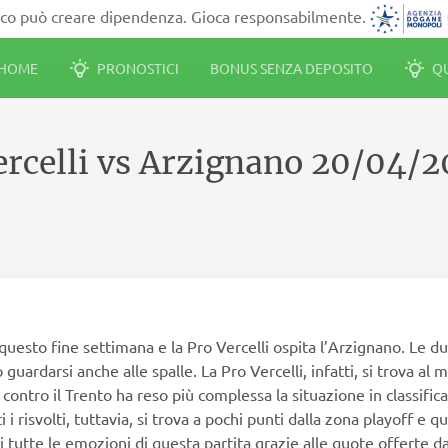
ioco può creare dipendenza. Gioca responsabilmente.
HOME
PRONOSTICI
BONUS SENZA DEPOSITO
QU
ercelli vs Arzignano 20/04/
n questo fine settimana e la Pro Vercelli ospita l’Arzignano. L
 guardarsi anche alle spalle. La Pro Vercelli, infatti, si trova a
a contro il Trento ha reso più complessa la situazione in classif
i risvolti, tuttavia, si trova a pochi punti dalla zona playoff e q
i tutte le emozioni di questa partita grazie alle quote offerte d