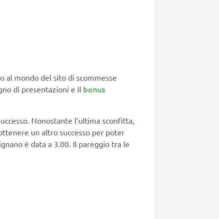
so al mondo del sito di scommesse
bonus
gno di presentazioni e il
successo. Nonostante l’ultima sconfitta,
 ottenere un altro successo per poter
ignano è data a 3.00. Il pareggio tra le