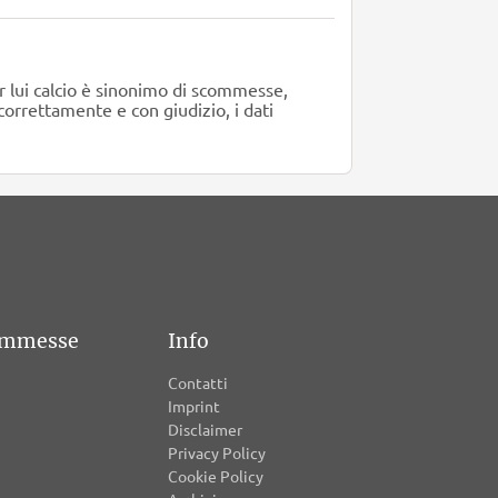
r lui calcio è sinonimo di scommesse,
correttamente e con giudizio, i dati
commesse
Info
Contatti
Imprint
Disclaimer
Privacy Policy
Cookie Policy