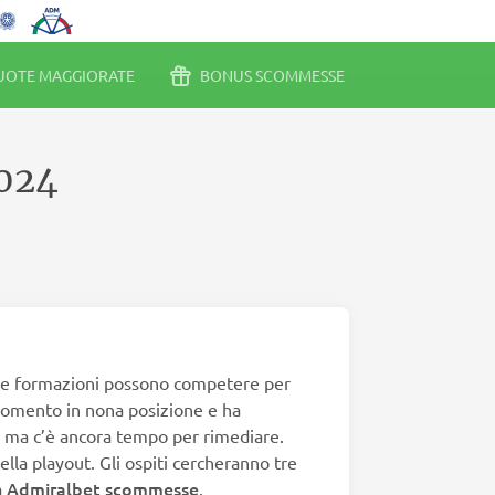
OTE MAGGIORATE
BONUS SCOMMESSE
2024
e due formazioni possono competere per
l momento in nona posizione e ha
ica ma c’è ancora tempo per rimediare.
uella playout. Gli ospiti cercheranno tre
Admiralbet scommesse
a
.