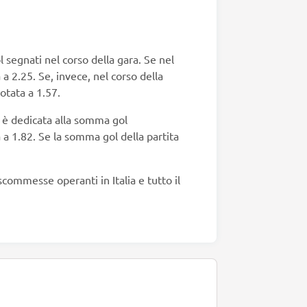
segnati nel corso della gara. Se nel
 2.25. Se, invece, nel corso della
otata a 1.57.
a è dedicata alla somma gol
 a 1.82. Se la somma gol della partita
commesse operanti in Italia e tutto il