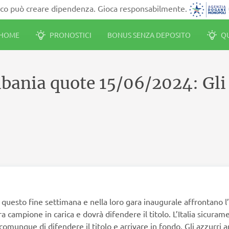
ioco può creare dipendenza. Gioca responsabilmente.
HOME
PRONOSTICI
BONUS SENZA DEPOSITO
QU
Albania quote 15/06/2024: Gli
questo fine settimana e nella loro gara inaugurale affrontano l’
campione in carica e dovrà difendere il titolo. L’Italia sicurame
omunque di difendere il titolo e arrivare in fondo. Gli azzurri 