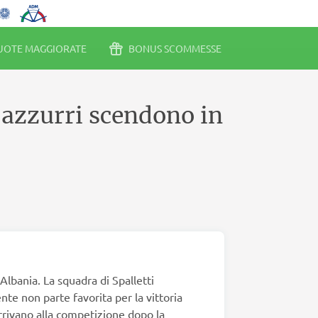
OTE MAGGIORATE
BONUS SCOMMESSE
 azzurri scendono in
Albania. La squadra di Spalletti
nte non parte favorita per la vittoria
arrivano alla competizione dopo la