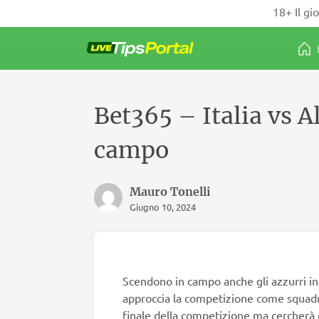
18+ Il g
Vai
al
contenuto
Bet365 – Italia vs 
campo
Mauro Tonelli
Giugno 10, 2024
Scendono in campo anche gli azzurri in 
approccia la competizione come squadra 
finale della competizione ma cercherà c