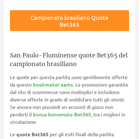
Campionato brasiliano Quote
Bet365
San Paulo-Fluminense quote Bet365 del
campionato brasiliano
Le quote per questa partita sono gentilmente offerte
bookmaker aams
da questo
. Le promozioni garantite
dal sito di scommesse sono molteplici e includono
diverse offerte in grado di soddisfare tutti gli utenti.
Se ancora non possiedi un account di gioco non
bonus benvenuto Bet365
perderti il
, tra i migliori in
circolazione.
quote Bet365
Le
per gli esiti finali della partita