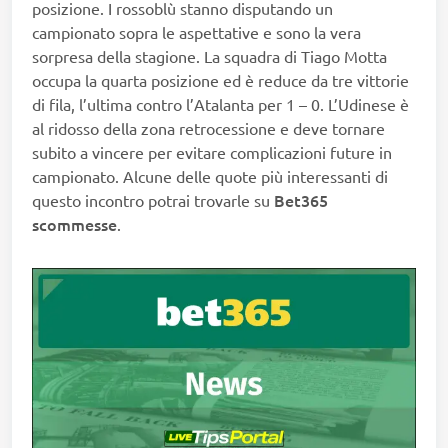
posizione. I rossoblù stanno disputando un
campionato sopra le aspettative e sono la vera
sorpresa della stagione. La squadra di Tiago Motta
occupa la quarta posizione ed è reduce da tre vittorie
di fila, l’ultima contro l’Atalanta per 1 – 0. L’Udinese è
al ridosso della zona retrocessione e deve tornare
subito a vincere per evitare complicazioni future in
campionato. Alcune delle quote più interessanti di
Bet365
questo incontro potrai trovarle su
scommesse
.