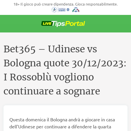
18+ Il gioco può creare dipendenza. Gioca responsabilmente.
Vai
al
contenuto
Bet365 – Udinese vs
Bologna quote 30/12/2023:
I Rossoblù vogliono
continuare a sognare
Questa domenica il Bologna andrà a giocare in casa
dell’Udinese per continuare a difendere la quarta