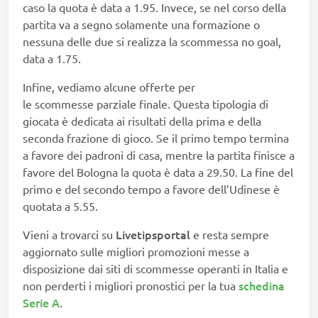
caso la quota è data a 1.95. Invece, se nel corso della
partita va a segno solamente una formazione o
nessuna delle due si realizza la scommessa no goal,
data a 1.75.
Infine, vediamo alcune offerte per
le scommesse parziale finale. Questa tipologia di
giocata è dedicata ai risultati della prima e della
seconda frazione di gioco. Se il primo tempo termina
a favore dei padroni di casa, mentre la partita finisce a
favore del Bologna la quota è data a 29.50. La fine del
primo e del secondo tempo a favore dell’Udinese è
quotata a 5.55.
Livetipsportal
Vieni a trovarci su
e resta sempre
aggiornato sulle migliori promozioni messe a
disposizione dai siti di scommesse operanti in Italia e
schedina
non perderti i migliori pronostici per la tua
Serie A
.