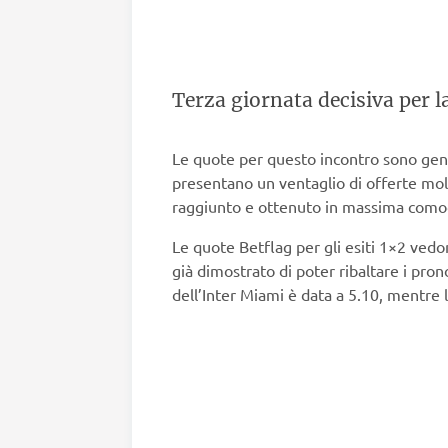
Terza giornata decisiva per la
Le quote per questo incontro sono ge
presentano un ventaglio di offerte mol
raggiunto e ottenuto in massima comod
Le quote Betflag per gli esiti 1×2 ved
già dimostrato di poter ribaltare i prono
dell’Inter Miami è data a 5.10, mentre l