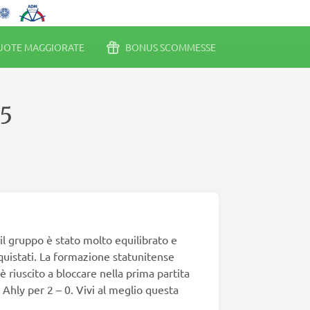
OTE MAGGIORATE
BONUS SCOMMESSE
25
 il gruppo è stato molto equilibrato e
quistati. La formazione statunitense
è riuscito a bloccare nella prima partita
 Ahly per 2 – 0. Vivi al meglio questa