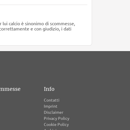
r lui calcio è sinonimo di scommesse,
correttamente e con giudizio, i dati
commesse
Info
Contatti
Imprint
Disclaimer
Privacy Policy
Cookie Policy