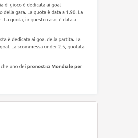
ia di gioco è dedicata ai goal
della gara. La quota è data a 1.90. La
. La quota, in questo caso, è data a
a è dedicata ai goal della partita. La
ù goal. La scommessa under 2.5, quotata
pronostici Mondiale per
nche uno dei