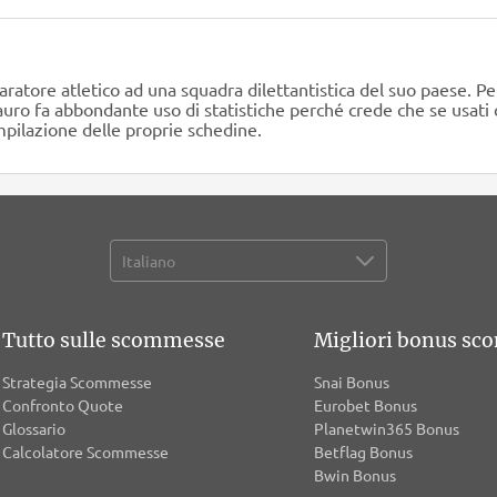
ratore atletico ad una squadra dilettantistica del suo paese. Pe
auro fa abbondante uso di statistiche perché crede che se usati 
pilazione delle proprie schedine.
Tutto sulle scommesse
Migliori bonus s
Strategia Scommesse
Snai Bonus
Confronto Quote
Eurobet Bonus
Glossario
Planetwin365 Bonus
Calcolatore Scommesse
Betflag Bonus
Bwin Bonus