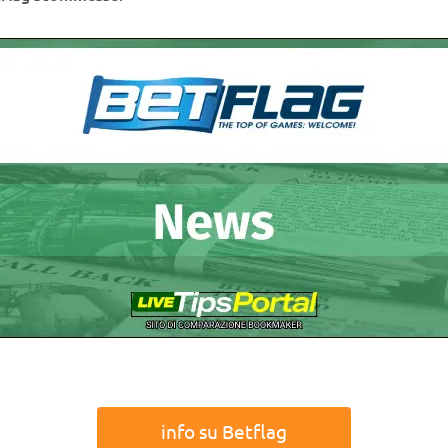
info su Betflag