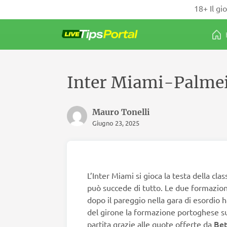
18+ Il g
Vai
al
contenuto
Inter Miami-Palmei
Mauro Tonelli
Giugno 23, 2025
L’Inter Miami si gioca la testa della cl
può succede di tutto. Le due formazion
dopo il pareggio nella gara di esordio ha
del girone la formazione portoghese sull
Bet
partita grazie alle quote offerte da