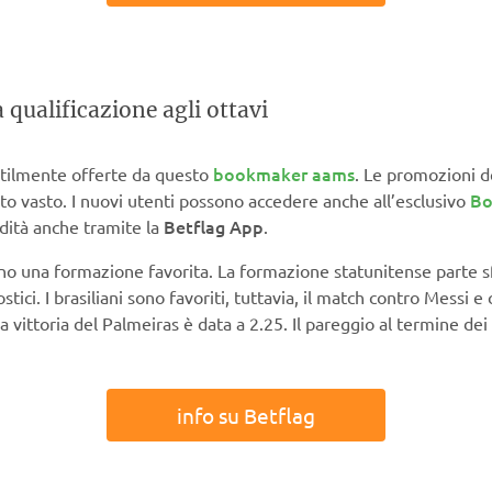
 qualificazione agli ottavi
bookmaker aams
ntilmente offerte da questo
. Le promozioni d
Bo
to vasto. I nuovi utenti possono accedere anche all’esclusivo
Betflag App
ità anche tramite la
.
ono una formazione favorita. La formazione statunitense parte sf
stici. I brasiliani sono favoriti, tuttavia, il match contro Messi e
a vittoria del Palmeiras è data a 2.25. Il pareggio al termine de
info su Betflag