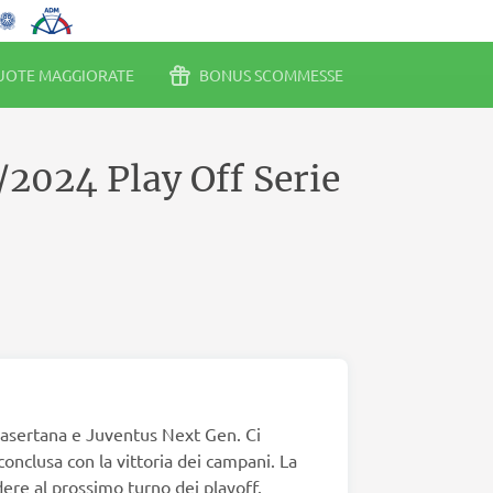
OTE MAGGIORATE
BONUS SCOMMESSE
/2024 Play Off Serie
a Casertana e Juventus Next Gen. Ci
conclusa con la vittoria dei campani. La
ere al prossimo turno dei playoff.