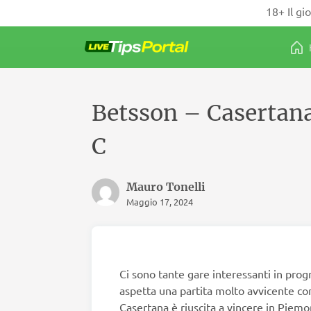
18+ Il g
Vai
al
contenuto
Betsson – Casertana
C
Mauro Tonelli
Maggio 17, 2024
Ci sono tante gare interessanti in prog
aspetta una partita molto avvicente con
Casertana è riuscita a vincere in Piemo