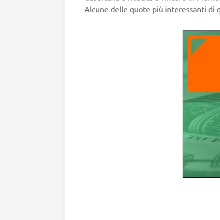
Alcune delle quote più interessanti di 