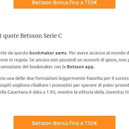
Betsson Bonus fino a 750€
 quote Betsson Serie C
bookmaker aams
erte da questo
. Per avere accesso al mondo d
ne in regola. Se ancora non possiedi un account di gioco, non p
Betsson app
 promozione del bookmaker con la
.
no una delle due formazioni leggermente favorita per il successo
i ospiti vogliono ribaltare i pronostici per sperare di poter pro
ella Casertana è data a 1.93, mentre la vittoria della Juventus N
Betsson Bonus fino a 750€