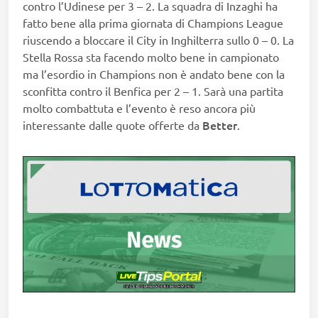
contro l’Udinese per 3 – 2. La squadra di Inzaghi ha
fatto bene alla prima giornata di Champions League
riuscendo a bloccare il City in Inghilterra sullo 0 – 0. La
Stella Rossa sta facendo molto bene in campionato
ma l’esordio in Champions non è andato bene con la
sconfitta contro il Benfica per 2 – 1. Sarà una partita
molto combattuta e l’evento è reso ancora più
Better
interessante dalle quote offerte da
.