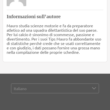
Informazioni sull'autore
Mauro studia scienze motorie e fa da preparatore
atletico ad una squadra dilettantistica del suo paese.
Per lui calcio è sinonimo di scommesse, passione e
divertimento. Per i suoi Tips Mauro fa abbondante uso
di statistiche perché crede che se usati correttamente
e con giudizio, i dati possano fornire una grossa mano
nella compilazione delle proprie schedine.