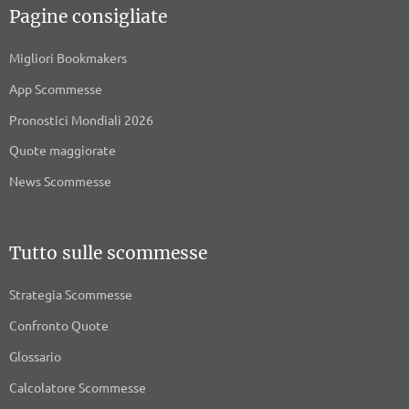
Pagine consigliate
Migliori Bookmakers
App Scommesse
Pronostici Mondiali 2026
Quote maggiorate
News Scommesse
Tutto sulle scommesse
Strategia Scommesse
Confronto Quote
Glossario
Calcolatore Scommesse