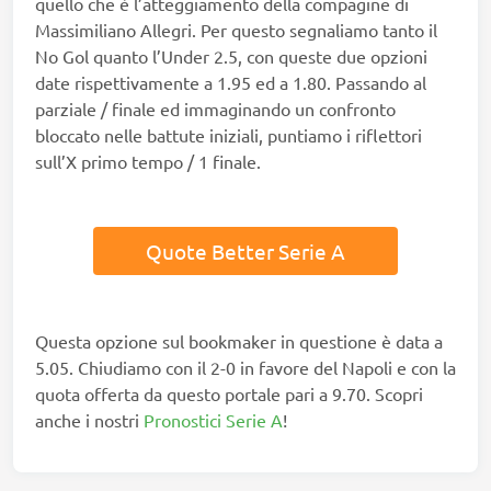
quello che è l’atteggiamento della compagine di
Massimiliano Allegri. Per questo segnaliamo tanto il
No Gol quanto l’Under 2.5, con queste due opzioni
date rispettivamente a 1.95 ed a 1.80. Passando al
parziale / finale ed immaginando un confronto
bloccato nelle battute iniziali, puntiamo i riflettori
sull’X primo tempo / 1 finale.
Quote Better Serie A
Questa opzione sul bookmaker in questione è data a
5.05. Chiudiamo con il 2-0 in favore del Napoli e con la
quota offerta da questo portale pari a 9.70. Scopri
anche i nostri
Pronostici Serie A
!