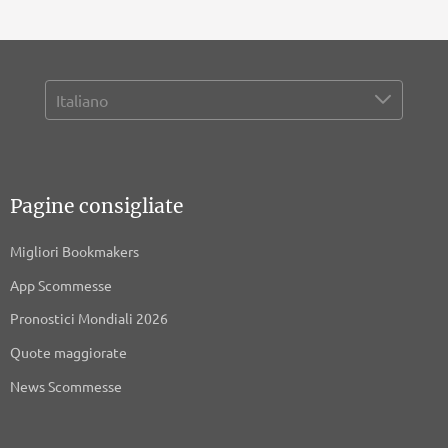
Pagine consigliate
Migliori Bookmakers
App Scommesse
Pronostici Mondiali 2026
Quote maggiorate
News Scommesse