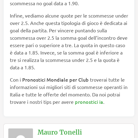
scommessa no goal data a 1.90.
Infine, vediamo alcune quote per le scommesse under
over 2.5. Anche questa tipologia di gioco è dedicata ai
goal della partita. Per vincere puntando sulla
scommessa over 2.5 la somma goal dell’incontro deve
essere pari o superiore a tre. La quota in questo caso
è data a 1.85. Invece, se la somma goal è inferiore a
tre si realizza la scommessa under 2.5 e la quota è
data a 1.85.
Pronostici Mondiale per Club
Con i
troverai tutte le
informazioni sui migliori siti di scommesse operanti in
Italia e tutte le offerte del momento. Da noi potrai
pronostici ia
trovare i nostri tips per avere
.
Mauro Tonelli