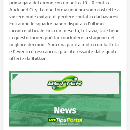
prima gara del girone con un netto 10 – 0 contro
Auckland City. Le due formazioni ora sono costrette a
vincere onde evitare di perdere contatto dai bavaresi.
Entrambe le squadre hanno disputato l’ultimo
incontro ufficiale circa un mese fa, tuttavia, fare bene
in questo torneo può far concludere la stagione nel
migliore dei modi. Sarà una partita molto combattuta
e l’evento è reso ancora più interessante dalle quote
Better
offerte da
.