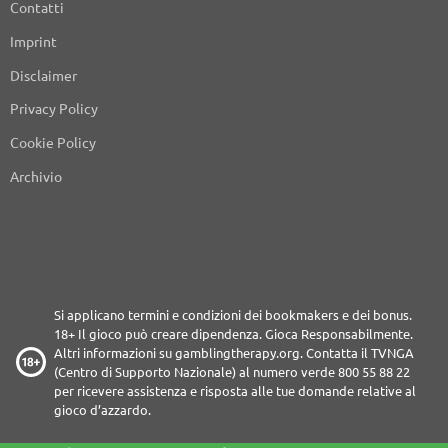
Contatti
Imprint
Disclaimer
Privacy Policy
Cookie Policy
Archivio
Si applicano termini e condizioni dei bookmakers e dei bonus.
18+ Il gioco può creare dipendenza. Gioca Responsabilmente.
Altri informazioni su
gamblingtherapy.org
. Contatta il TVNGA
(Centro di Supporto Nazionale) al numero verde 800 55 88 22
per ricevere assistenza e risposta alle tue domande relative al
gioco d’azzardo.