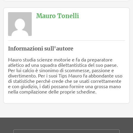
Mauro Tonelli
Informazioni sull'autore
Mauro studia scienze motorie e fa da preparatore
atletico ad una squadra dilettantistica del suo paese.
Per lui calcio è sinonimo di scommesse, passione e
divertimento. Per i suoi Tips Mauro fa abbondante uso
di statistiche perché crede che se usati correttamente
e con giudizio, i dati possano fornire una grossa mano
nella compilazione delle proprie schedine.