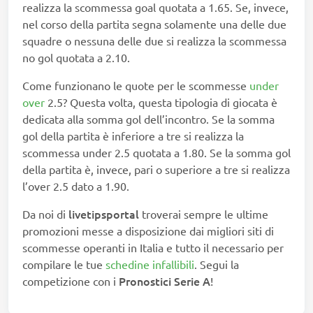
realizza la scommessa goal quotata a 1.65. Se, invece,
nel corso della partita segna solamente una delle due
squadre o nessuna delle due si realizza la scommessa
no gol quotata a 2.10.
Come funzionano le quote per le scommesse
under
over
2.5? Questa volta, questa tipologia di giocata è
dedicata alla somma gol dell’incontro. Se la somma
gol della partita è inferiore a tre si realizza la
scommessa under 2.5 quotata a 1.80. Se la somma gol
della partita è, invece, pari o superiore a tre si realizza
l’over 2.5 dato a 1.90.
livetipsportal
Da noi di
troverai sempre le ultime
promozioni messe a disposizione dai migliori siti di
scommesse operanti in Italia e tutto il necessario per
compilare le tue
schedine infallibili
. Segui la
Pronostici Serie A
competizione con i
!