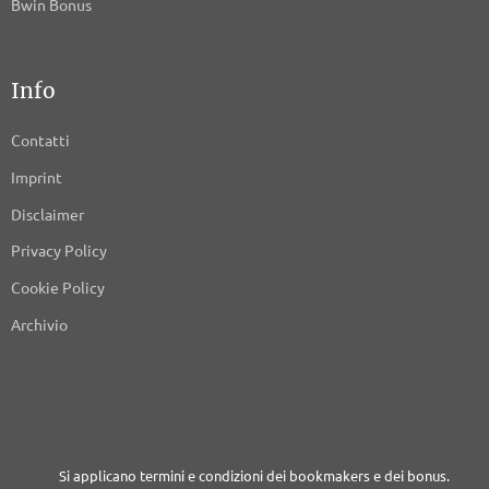
Bwin Bonus
Info
Contatti
Imprint
Disclaimer
Privacy Policy
Cookie Policy
Archivio
Si applicano termini e condizioni dei bookmakers e dei bonus.