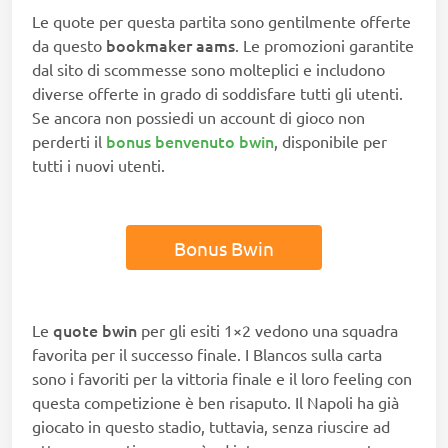
Le quote per questa partita sono gentilmente offerte
bookmaker aams
da questo
. Le promozioni garantite
dal sito di scommesse sono molteplici e includono
diverse offerte in grado di soddisfare tutti gli utenti.
Se ancora non possiedi un account di gioco non
bonus benvenuto bwin
perderti il
, disponibile per
tutti i nuovi utenti.
Bonus Bwin
quote bwin
Le
per gli esiti 1×2 vedono una squadra
favorita per il successo finale. I Blancos sulla carta
sono i favoriti per la vittoria finale e il loro feeling con
questa competizione è ben risaputo. Il Napoli ha già
giocato in questo stadio, tuttavia, senza riuscire ad