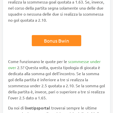
realizza la scommessa goal quotata a 1.63. Se, invece,
nel corso della partita segna solamente una delle due
squadre o nessuna delle due si realizza la scommessa
no gol quotata a 2.10.
Bonus Bwin
Come funzionano le quote per le
scommesse under
over
2.5? Questa volta, questa tipologia di giocata è
dedicata alla somma gol dell’incontro. Se la somma
gol della partita è inferiore a tre si realizza la
scommessa under 2.5 quotata a 2.10. Se la somma gol
della partita è, invece, pari o superiore a tre si realizza
l’over 2.5 dato a 1.65.
livetipsportal
Da noi di
troverai sempre le ultime