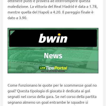
ottenere punti e proverà ad interrompere questa
maledizione. La vittoria del Real Madrid è data a 1.78,
mentre quella del Napoli a 4.20. Il pareggio finale è
dato a 3.90.
Come funzionano le quote per le scommesse goal no
goal? Questa tipologia di giocata è dedicata ai gol
segnati nel corso della gara. Se nel corso della partita
segnano almeno un goal entrambe le squadre si