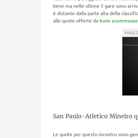
bene ma nelle ultime 5 gare sono arriva
è distante dalla parte alta della classi
bwin scommesse
alle quote offerte da
San Paulo-Atletico Mineiro 
Le quote per questo incontro sono ge