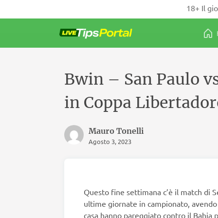
18+ Il g
Vai
al
contenuto
Bwin – San Paulo vs
in Coppa Libertador
Mauro Tonelli
Agosto 3, 2023
Questo fine settimana c’è il match di S
ultime giornate in campionato, avendo r
casa hanno pareggiato contro il Bahia p