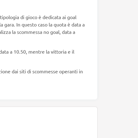
tipologia di gioco è dedicata ai goal
 gara. In questo caso la quota è data a
alizza la scommessa no goal, data a
data a 10.50, mentre la vittoria e il
ione dai siti di scommesse operanti in