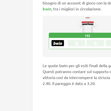
bisogno di un account di gioco con la d
bwin
, tra i migliori in circolazione.
Le quote bwin per gli esiti finali della 
Questi potranno contare sul supporto dei
vittoria così da interrompere la striscia
2.40. Il pareggio è dato a 3.20.