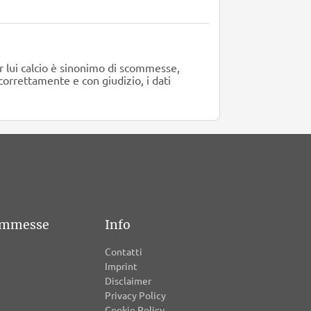
r lui calcio è sinonimo di scommesse,
correttamente e con giudizio, i dati
commesse
Info
Contatti
Imprint
Disclaimer
Privacy Policy
Cookie Policy