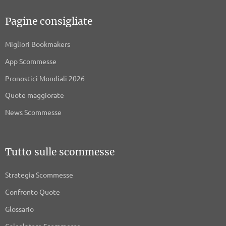
Pagine consigliate
Migliori Bookmakers
App Scommesse
Pronostici Mondiali 2026
Quote maggiorate
News Scommesse
Tutto sulle scommesse
Strategia Scommesse
Confronto Quote
Glossario
Calcolatore Scommesse