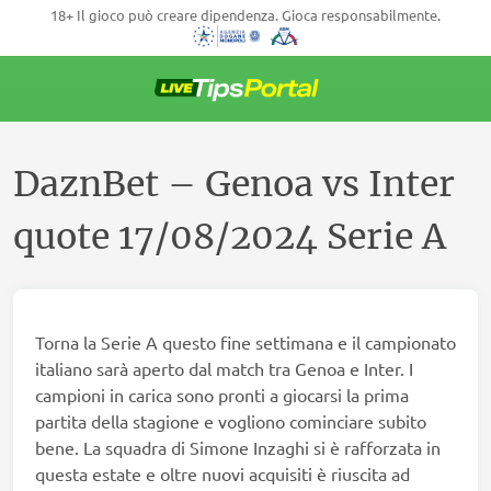
18+ Il gioco può creare dipendenza. Gioca responsabilmente.
Vai
al
contenuto
DaznBet – Genoa vs Inter
quote 17/08/2024 Serie A
Torna la Serie A questo fine settimana e il campionato
italiano sarà aperto dal match tra Genoa e Inter. I
campioni in carica sono pronti a giocarsi la prima
partita della stagione e vogliono cominciare subito
bene. La squadra di Simone Inzaghi si è rafforzata in
questa estate e oltre nuovi acquisiti è riuscita ad