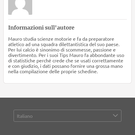
Informazioni sull'autore
Mauro studia scienze motorie e fa da preparatore
atletico ad una squadra dilettantistica del suo paese.
Per lui calcio è sinonimo di scommesse, passione e
divertimento. Per i suoi Tips Mauro fa abbondante uso
di statistiche perché crede che se usati correttamente
e con giudizio, i dati possano fornire una grossa mano
nella compilazione delle proprie schedine.