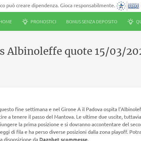
ioco può creare dipendenza. Gioca responsabilmente.
HOME
PRONOSTICI
BONUS SENZA DEPOSITO
QU
 Albinoleffe quote 15/03/20
 questo fine settimana e nel Girone A il Padova ospita l’Albinole
uscire a tenere il passo del Mantova. Le ultime due uscite, tuttav
aggiungere la prima posizione e si dovranno accontentare del seco
reggi di fila e ha perso diverse posizioni dalla zona playoff. Potr
Daznbet scommesse
 a disposizione da
.