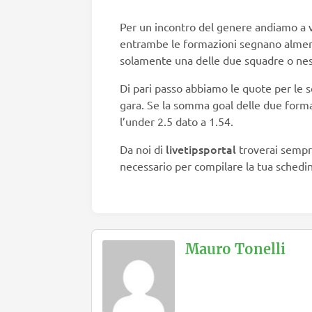
Per un incontro del genere andiamo a 
entrambe le formazioni segnano almeno u
solamente una delle due squadre o ness
Di pari passo abbiamo le quote per le 
gara. Se la somma goal delle due formazi
l’under 2.5 dato a 1.54.
livetipsportal
Da noi di
troverai sempre
necessario per compilare la tua schedi
Mauro Tonelli