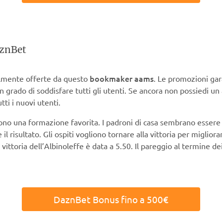
aznBet
bookmaker aams
ilmente offerte da questo
. Le promozioni gar
n grado di soddisfare tutti gli utenti. Se ancora non possiedi un
utti i nuovi utenti.
ono una formazione favorita. I padroni di casa sembrano essere 
l risultato. Gli ospiti vogliono tornare alla vittoria per migliorar
 vittoria dell’Albinoleffe è data a 5.50. Il pareggio al termine 
DaznBet Bonus fino a 500€