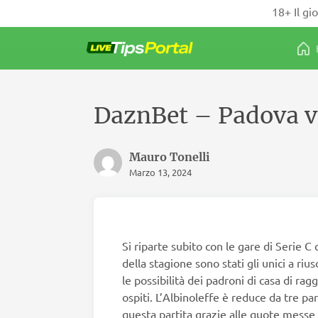
18+ Il g
Vai
al
contenuto
DaznBet – Padova vs
Mauro Tonelli
Marzo 13, 2024
Si riparte subito con le gare di Serie C
della stagione sono stati gli unici a ri
le possibilità dei padroni di casa di r
ospiti. L’Albinoleffe è reduce da tre pa
questa partita grazie alle quote messe