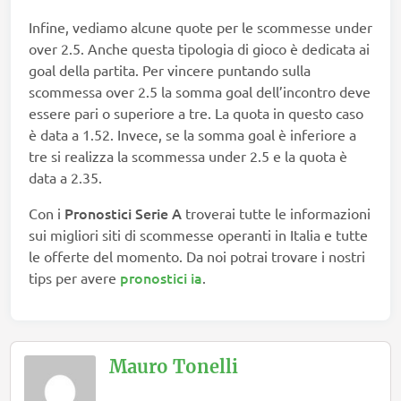
Infine, vediamo alcune quote per le scommesse under
over 2.5. Anche questa tipologia di gioco è dedicata ai
goal della partita. Per vincere puntando sulla
scommessa over 2.5 la somma goal dell’incontro deve
essere pari o superiore a tre. La quota in questo caso
è data a 1.52. Invece, se la somma goal è inferiore a
tre si realizza la scommessa under 2.5 e la quota è
data a 2.35.
Pronostici Serie A
Con i
troverai tutte le informazioni
sui migliori siti di scommesse operanti in Italia e tutte
le offerte del momento. Da noi potrai trovare i nostri
pronostici ia
tips per avere
.
Mauro Tonelli