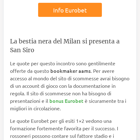
Info Eurobet
La bestia nera del Milan si presenta a
San Siro
Le quote per questo incontro sono gentilmente
bookmaker aams
offerte da questo
. Per avere
accesso al mondo del sito di scommesse avrai bisogno
di un account di gioco con la documentazione in
regola. Il sito di scommesse non ha bisogno di
bonus Eurobet
presentazioni e il
è sicuramente tra i
migliori in circolazione.
Le quote Eurobet per gli esiti 1×2 vedono una
formazione fortemente favorita per il successo. I
rossoneri possono contare sul fattore stadio e i