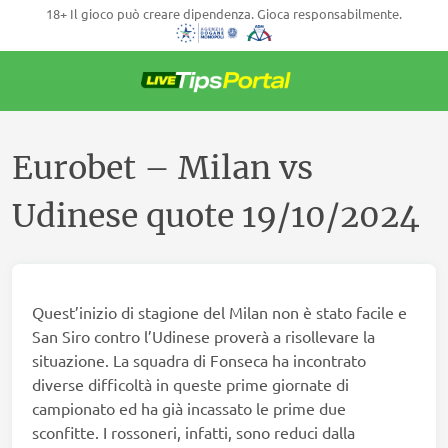
18+ Il gioco può creare dipendenza. Gioca responsabilmente.
Vai
al
contenuto
Eurobet – Milan vs
Udinese quote 19/10/2024
Quest’inizio di stagione del Milan non è stato facile e
San Siro contro l’Udinese proverà a risollevare la
situazione. La squadra di Fonseca ha incontrato
diverse difficoltà in queste prime giornate di
campionato ed ha già incassato le prime due
sconfitte. I rossoneri, infatti, sono reduci dalla