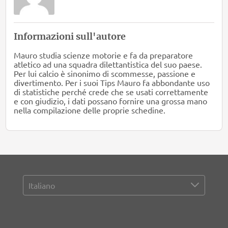
Informazioni sull'autore
Mauro studia scienze motorie e fa da preparatore
atletico ad una squadra dilettantistica del suo paese.
Per lui calcio è sinonimo di scommesse, passione e
divertimento. Per i suoi Tips Mauro fa abbondante uso
di statistiche perché crede che se usati correttamente
e con giudizio, i dati possano fornire una grossa mano
nella compilazione delle proprie schedine.