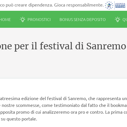
ioco può creare dipendenza. Gioca responsabilmente.
HOME
PRONOSTICI
BONUS SENZA DEPOSITO
QU
e per il festival di Sanrem
ntatreesima edizione del festival di Sanremo, che rappresenta uno 
 le nostre scommesse, come testimoniato dal fatto che il bookm
 apposita promo di cui analizzeremo ora pro e contro. La prima c
 su questo portale.