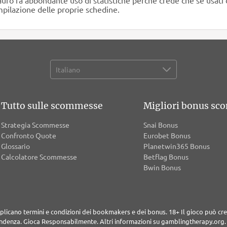
auro fa abbondante uso di statistiche perché crede che se usati 
pilazione delle proprie schedine.
Tutto sulle scommesse
Migliori bonus s
Strategia Scommesse
Snai Bonus
Confronto Quote
Eurobet Bonus
Glossario
Planetwin365 Bonus
Calcolatore Scommesse
Betflag Bonus
Bwin Bonus
pplicano termini e condizioni dei bookmakers e dei bonus. 18+ Il gioco può cr
ndenza. Gioca Responsabilmente. Altri informazioni su
gamblingtherapy.org