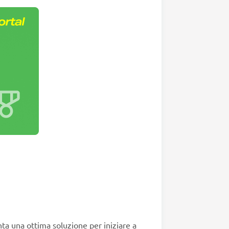
ta una ottima soluzione per iniziare a