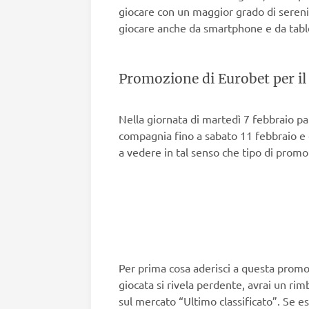
giocare con un maggior grado di sereni
giocare anche da smartphone e da table
Promozione di Eurobet per il
Nella giornata di martedì 7 febbraio pa
compagnia fino a sabato 11 febbraio e 
a vedere in tal senso che tipo di promo
Per prima cosa aderisci a questa promo 
giocata si rivela perdente, avrai un rim
sul mercato “Ultimo classificato”. Se es