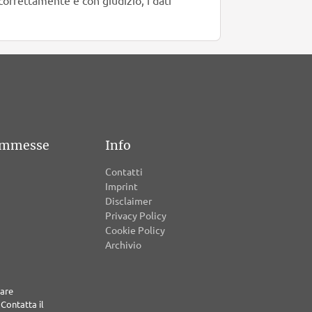
correttamente e con giudizio, i dati
commesse
Info
Contatti
Imprint
Disclaimer
Privacy Policy
Cookie Policy
Archivio
eare
. Contatta il