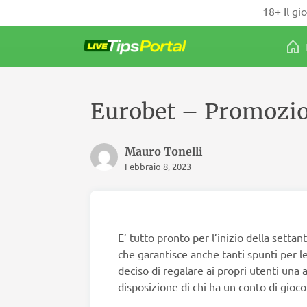
18+ Il g
Vai
al
contenuto
Eurobet – Promozion
Mauro Tonelli
Febbraio 8, 2023
E’ tutto pronto per l’inizio della setta
che garantisce anche tanti spunti per
deciso di regalare ai propri utenti una
disposizione di chi ha un conto di gioco