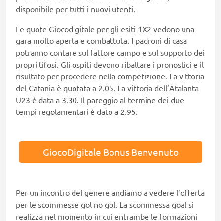
disponibile per tutti i nuovi utenti.
Le quote Giocodigitale per gli esiti 1X2 vedono una
gara molto aperta e combattuta. I padroni di casa
potranno contare sul fattore campo e sul supporto dei
propri tifosi. Gli ospiti devono ribaltare i pronostici e il
risultato per procedere nella competizione. La vittoria
del Catania è quotata a 2.05. La vittoria dell’Atalanta
U23 è data a 3.30. Il pareggio al termine dei due
tempi regolamentari è dato a 2.95.
GiocoDigitale Bonus Benvenuto
Per un incontro del genere andiamo a vedere l’offerta
per le scommesse gol no gol. La scommessa goal si
realizza nel momento in cui entrambe le formazioni