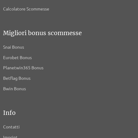
Calcolatore Scommesse
Migliori bonus scommesse
Snai Bonus
Eurobet Bonus
Planetwin365 Bonus
Betflag Bonus
Bwin Bonus
Info
Contatti
Imprint