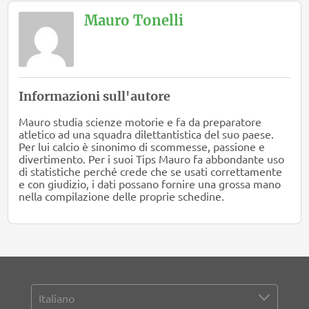
Mauro Tonelli
Informazioni sull'autore
Mauro studia scienze motorie e fa da preparatore
atletico ad una squadra dilettantistica del suo paese.
Per lui calcio è sinonimo di scommesse, passione e
divertimento. Per i suoi Tips Mauro fa abbondante uso
di statistiche perché crede che se usati correttamente
e con giudizio, i dati possano fornire una grossa mano
nella compilazione delle proprie schedine.