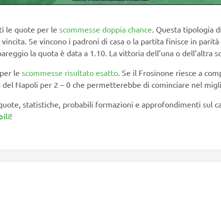
i le quote per le
scommesse doppia chance
. Questa tipologia 
vincita. Se vincono i padroni di casa o la partita finisce in parit
n pareggio la quota è data a 1.10. La vittoria dell’una o dell’altra
per le
scommesse risultato esatto
. Se il Frosinone riesce a com
a del Napoli per 2 – 0 che permetterebbe di cominciare nel migl
quote, statistiche, probabili formazioni e approfondimenti sul ca
ili
!