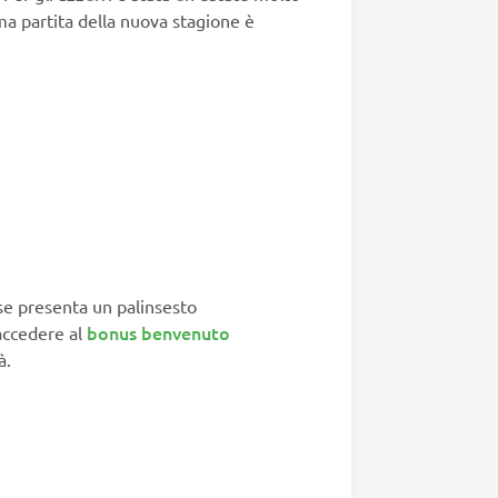
ima partita della nuova stagione è
sse presenta un palinsesto
bonus benvenuto
 accedere al
à.