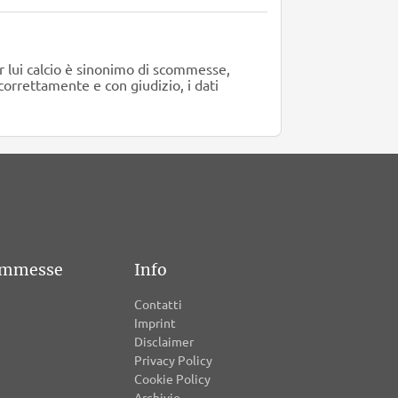
r lui calcio è sinonimo di scommesse,
correttamente e con giudizio, i dati
commesse
Info
Contatti
Imprint
Disclaimer
Privacy Policy
Cookie Policy
Archivio