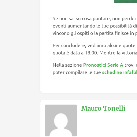
Se non sai su cosa puntare, non perdert
eventi aumentando le tue possibilità di 
vincono gli ospiti o la partita finisce i
Per concludere, vediamo alcune quote 
quota è data a 18.00. Mentre la vittori
Pronostici Serie A
Nella sezione
trovi 
schedine infallib
poter compilare le tue
Mauro Tonelli