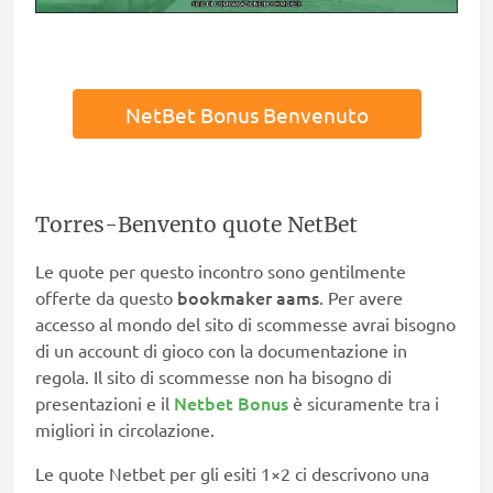
NetBet Bonus Benvenuto
Torres-Benvento quote NetBet
Le quote per questo incontro sono gentilmente
bookmaker aams
offerte da questo
. Per avere
accesso al mondo del sito di scommesse avrai bisogno
di un account di gioco con la documentazione in
regola. Il sito di scommesse non ha bisogno di
Netbet Bonus
presentazioni e il
è sicuramente tra i
migliori in circolazione.
Le quote Netbet per gli esiti 1×2 ci descrivono una