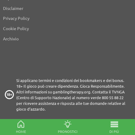
Disclaimer
Privacy Policy
Cookie Policy
Archivio
Si applicano termini e condizioni dei bookmakers e dei bonus.
18+ Il gioco può creare dipendenza. Gioca Responsabilmente.
Altri informazioni su
gamblingtherapy.org
. Contatta il TVNGA
(Centro di Supporto Nazionale) al numero verde 800 55 88 22
per ricevere assistenza e risposta alle tue domande relative al
gioco d’azzardo.
HOME
PRONOSTICI
DI PIÙ