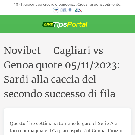
18+ Il gioco può creare dipendenza. Gioca responsabilmente.
Vai
al
contenuto
Novibet – Cagliari vs
Genoa quote 05/11/2023:
Sardi alla caccia del
secondo successo di fila
Questo fine settimana tornano le gare di Serie A a
farci compagnia e il Cagliari ospiterà il Genoa. L’inizio