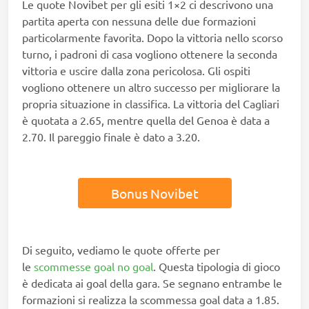
Le quote Novibet per gli esiti 1×2 ci descrivono una
partita aperta con nessuna delle due formazioni
particolarmente favorita. Dopo la vittoria nello scorso
turno, i padroni di casa vogliono ottenere la seconda
vittoria e uscire dalla zona pericolosa. Gli ospiti
vogliono ottenere un altro successo per migliorare la
propria situazione in classifica. La vittoria del Cagliari
è quotata a 2.65, mentre quella del Genoa è data a
2.70. Il pareggio finale è dato a 3.20.
Bonus Novibet
Di seguito, vediamo le quote offerte per
le
scommesse goal no goal
. Questa tipologia di gioco
è dedicata ai goal della gara. Se segnano entrambe le
formazioni si realizza la scommessa goal data a 1.85.