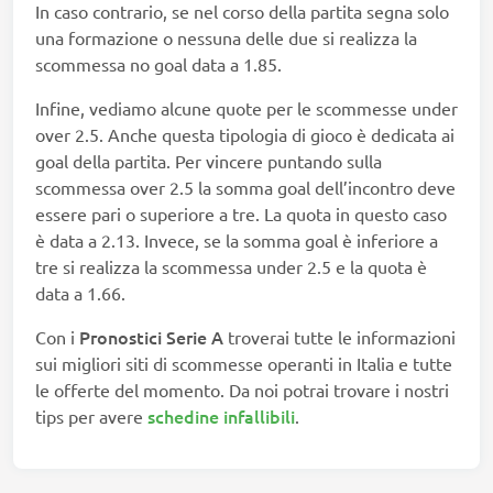
In caso contrario, se nel corso della partita segna solo
una formazione o nessuna delle due si realizza la
scommessa no goal data a 1.85.
Infine, vediamo alcune quote per le scommesse under
over 2.5. Anche questa tipologia di gioco è dedicata ai
goal della partita. Per vincere puntando sulla
scommessa over 2.5 la somma goal dell’incontro deve
essere pari o superiore a tre. La quota in questo caso
è data a 2.13. Invece, se la somma goal è inferiore a
tre si realizza la scommessa under 2.5 e la quota è
data a 1.66.
Pronostici Serie A
Con i
troverai tutte le informazioni
sui migliori siti di scommesse operanti in Italia e tutte
le offerte del momento. Da noi potrai trovare i nostri
schedine infallibili
tips per avere
.