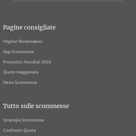
Pagine consigliate
Migliori Bookmakers
App Scommesse
Pronostici Mondiali 2026
Quote maggiorate
News Scommesse
Tutto sulle scommesse
Strategia Scommesse
Confronto Quote