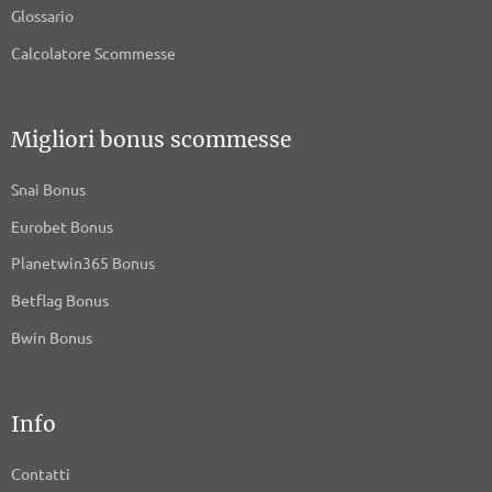
Glossario
Calcolatore Scommesse
Migliori bonus scommesse
Snai Bonus
Eurobet Bonus
Planetwin365 Bonus
Betflag Bonus
Bwin Bonus
Info
Contatti