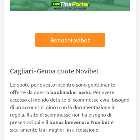
Bonus Novibet
Cagliari-Genoa quote Novibet
Le quote per questo incontro sono gentilmente
bookmaker aams
offerte da questo
. Per avere
accesso al mondo del sito di scommesse avrai bisogno
di un account di gioco con la documentazione in
regola. Il sito di scommesse non ha bisogno di
bonus benvenuto Novibet
presentazioni e il
è
sicuramente tra i migliori in circolazione.