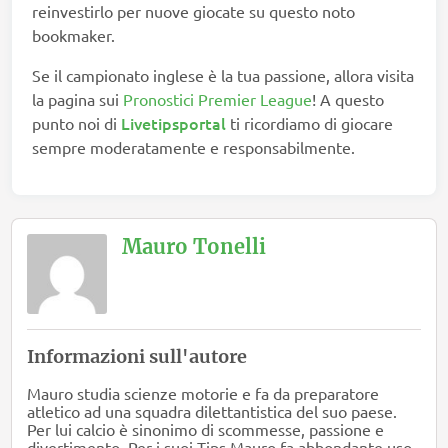
reinvestirlo per nuove giocate su questo noto
bookmaker.
Se il campionato inglese è la tua passione, allora visita
la pagina sui
Pronostici Premier League
! A questo
Livetipsportal
punto noi di
ti ricordiamo di giocare
sempre moderatamente e responsabilmente.
Mauro Tonelli
Informazioni sull'autore
Mauro studia scienze motorie e fa da preparatore
atletico ad una squadra dilettantistica del suo paese.
Per lui calcio è sinonimo di scommesse, passione e
divertimento. Per i suoi Tips Mauro fa abbondante uso