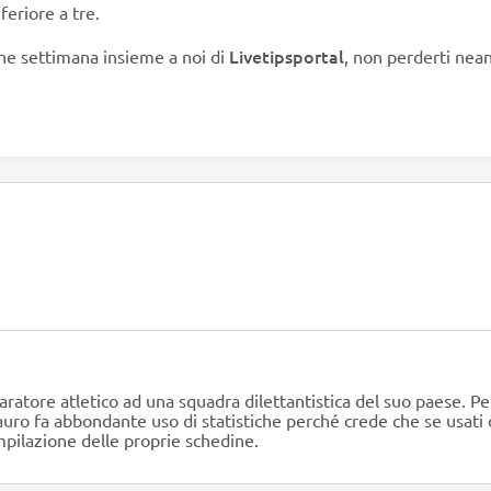
feriore a tre.
Livetipsportal
fine settimana insieme a noi di
, non perderti nea
ratore atletico ad una squadra dilettantistica del suo paese. Pe
auro fa abbondante uso di statistiche perché crede che se usati 
pilazione delle proprie schedine.