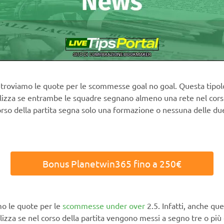
ti troviamo le quote per le scommesse goal no goal. Questa tipolo
alizza se entrambe le squadre segnano almeno una rete nel corso 
orso della partita segna solo una formazione o nessuna delle due
Bonus Planetwin365 fino a 250€
mo le quote per le
scommesse under over
2.5. Infatti, anche que
alizza se nel corso della partita vengono messi a segno tre o pi