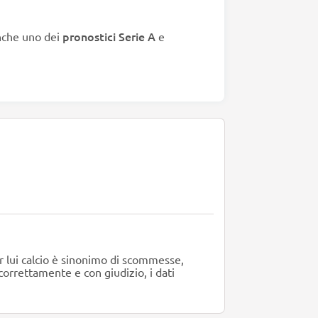
pronostici Serie A
nche uno dei
e
r lui calcio è sinonimo di scommesse,
correttamente e con giudizio, i dati