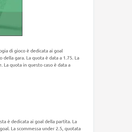
gia di gioco è dedicata ai goal
della gara. La quota è data a 1.75. La
. La quota in questo caso è data a
sta è dedicata ai goal della partita. La
ù goal. La scommessa under 2.5, quotata