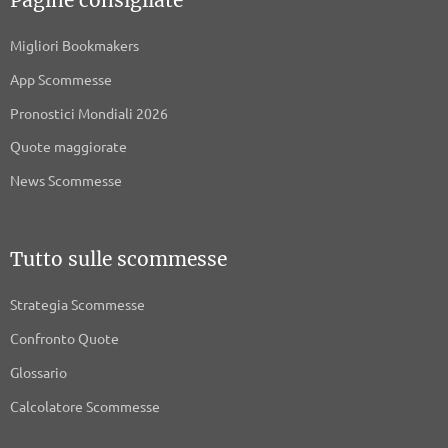
Pagine consigliate
Migliori Bookmakers
App Scommesse
Pronostici Mondiali 2026
Quote maggiorate
News Scommesse
Tutto sulle scommesse
Strategia Scommesse
Confronto Quote
Glossario
Calcolatore Scommesse