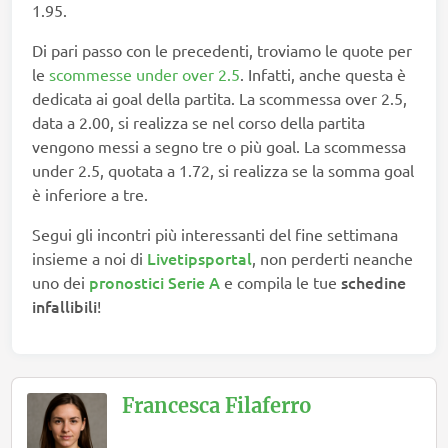
1.95.
Di pari passo con le precedenti, troviamo le quote per
le
scommesse under over 2.5
. Infatti, anche questa è
dedicata ai goal della partita. La scommessa over 2.5,
data a 2.00, si realizza se nel corso della partita
vengono messi a segno tre o più goal. La scommessa
under 2.5, quotata a 1.72, si realizza se la somma goal
è inferiore a tre.
Segui gli incontri più interessanti del fine settimana
Livetipsportal
insieme a noi di
, non perderti neanche
pronostici Serie A
schedine
uno dei
e compila le tue
infallibili
!
Francesca Filaferro