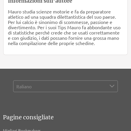
Informazioni sull'autore
Mauro studia scienze motorie e fa da preparatore
atletico ad una squadra dilettantistica del suo paese.
Per lui calcio è sinonimo di scommesse, passione e
divertimento. Per i suoi Tips Mauro fa abbondante uso
di statistiche perché crede che se usati correttamente
e con giudizio, i dati possano fornire una grossa mano
nella compilazione delle proprie schedine.
Pagine consigliate
Migliori Bookmakers