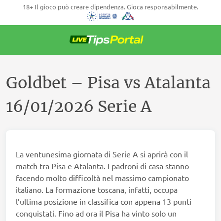
18+ Il gioco può creare dipendenza. Gioca responsabilmente.
Vai
al
contenuto
Goldbet – Pisa vs Atalanta
16/01/2026 Serie A
La ventunesima giornata di Serie A si aprirà con il
match tra Pisa e Atalanta. I padroni di casa stanno
facendo molto difficoltà nel massimo campionato
italiano. La formazione toscana, infatti, occupa
l’ultima posizione in classifica con appena 13 punti
conquistati. Fino ad ora il Pisa ha vinto solo un