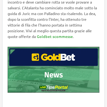
incontro e deve cambiare rotta se vuole provare a
salvarsi. L’Atalanta ha cominciato molto male sotto la
guida di Juric ma con Palladino sta risalendo. La dea,
dopo la sconfitta contro l’Inter, ha ottenuto tre
vittorie di fila che l’hanno portata in settima
posizione. Vivi al meglio questa partita grazie alle
Goldbet scommesse
quote offerte da
.