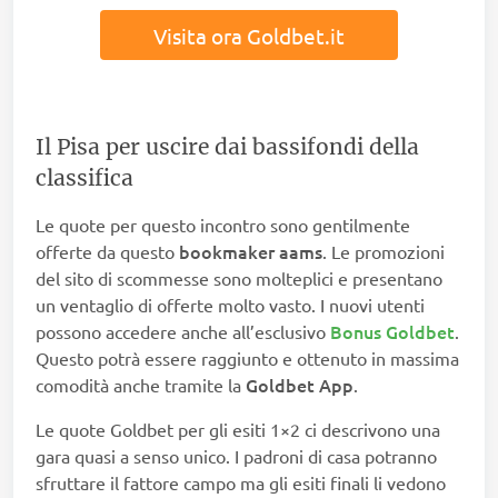
Visita ora Goldbet.it
Il Pisa per uscire dai bassifondi della
classifica
Le quote per questo incontro sono gentilmente
bookmaker aams
offerte da questo
. Le promozioni
del sito di scommesse sono molteplici e presentano
un ventaglio di offerte molto vasto. I nuovi utenti
Bonus Goldbet
possono accedere anche all’esclusivo
.
Questo potrà essere raggiunto e ottenuto in massima
Goldbet App
comodità anche tramite la
.
Le quote Goldbet per gli esiti 1×2 ci descrivono una
gara quasi a senso unico. I padroni di casa potranno
sfruttare il fattore campo ma gli esiti finali li vedono