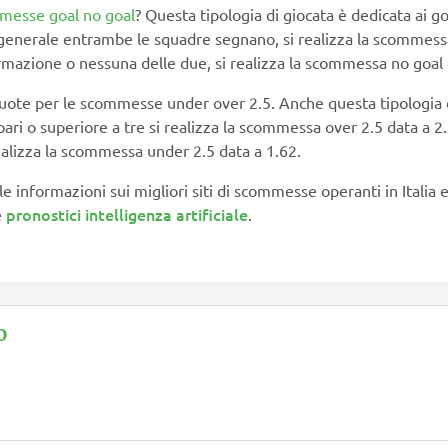
messe goal no goal
? Questa tipologia di giocata è dedicata ai go
in generale entrambe le squadre segnano, si realizza la scommess
ormazione o nessuna delle due, si realizza la scommessa no goal 
uote per le scommesse under over 2.5. Anche questa tipologia di 
ari o superiore a tre si realizza la scommessa over 2.5 data a 2
realizza la scommessa under 2.5 data a 1.62.
 le informazioni sui migliori siti di scommesse operanti in Italia
pronostici intelligenza artificiale
e
.
o