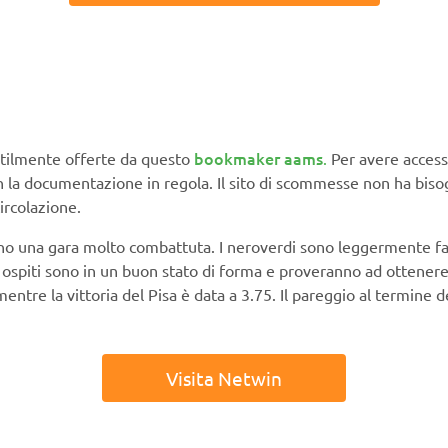
bookmaker aams
ntilmente offerte da questo
.
Per avere access
n la documentazione in regola. Il sito di scommesse non ha biso
circolazione.
o una gara molto combattuta. I neroverdi sono leggermente favo
li ospiti sono in un buon stato di forma e proveranno ad ottenere
mentre la vittoria del Pisa è data a 3.75. Il pareggio al termine d
Visita Netwin