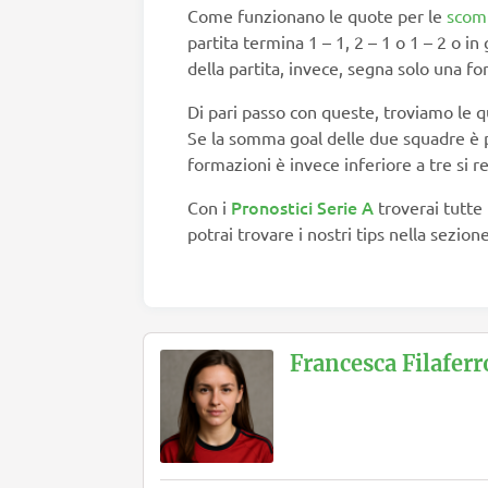
Come funzionano le quote per le
scom
partita termina 1 – 1, 2 – 1 o 1 – 2 o 
della partita, invece, segna solo una f
Di pari passo con queste, troviamo le q
Se la somma goal delle due squadre è p
formazioni è invece inferiore a tre si 
Pronostici Serie A
Con i
troverai tutte
potrai trovare i nostri tips nella sezion
Francesca Filaferr