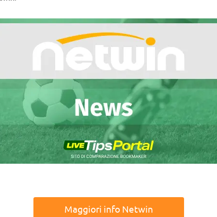
Maggiori info Netwin