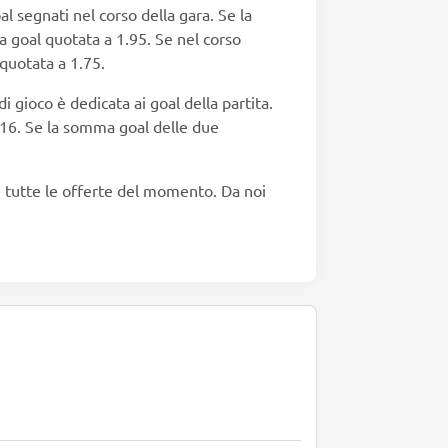
al segnati nel corso della gara. Se la
a goal quotata a 1.95. Se nel corso
quotata a 1.75.
gioco è dedicata ai goal della partita.
.16. Se la somma goal delle due
 e tutte le offerte del momento. Da noi