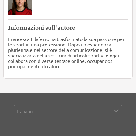
Informazioni sull'autore
Francesca Filaferro ha trasformato la sua passione per
lo sport in una professione. Dopo un'esperienza
pluriennale nel settore della comunicazione, si è
specializzata nella scrittura di articoli sportivi e oggi
collabora con diverse testate online, occupandosi
principalmente di calcio.