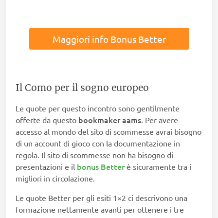
Maggiori info Bonus Better
Il Como per il sogno europeo
Le quote per questo incontro sono gentilmente
bookmaker aams
offerte da questo
. Per avere
accesso al mondo del sito di scommesse avrai bisogno
di un account di gioco con la documentazione in
regola. Il sito di scommesse non ha bisogno di
bonus Better
presentazioni e il
è sicuramente tra i
migliori in circolazione.
Le quote Better per gli esiti 1×2 ci descrivono una
formazione nettamente avanti per ottenere i tre