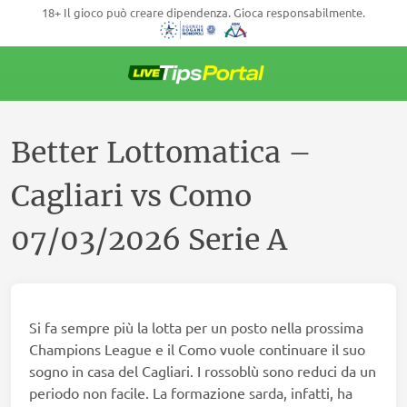
18+ Il gioco può creare dipendenza. Gioca responsabilmente.
Vai
al
contenuto
Better Lottomatica –
Cagliari vs Como
07/03/2026 Serie A
Si fa sempre più la lotta per un posto nella prossima
Champions League e il Como vuole continuare il suo
sogno in casa del Cagliari. I rossoblù sono reduci da un
periodo non facile. La formazione sarda, infatti, ha