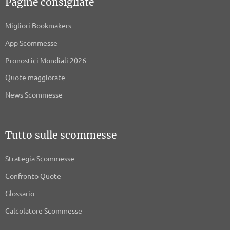
Pagine consigliate
Migliori Bookmakers
App Scommesse
Pronostici Mondiali 2026
Quote maggiorate
News Scommesse
Tutto sulle scommesse
Strategia Scommesse
Confronto Quote
Glossario
Calcolatore Scommesse