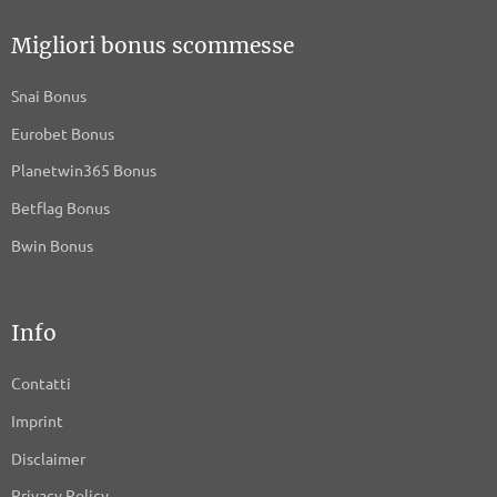
Migliori bonus scommesse
Snai Bonus
Eurobet Bonus
Planetwin365 Bonus
Betflag Bonus
Bwin Bonus
Info
Contatti
Imprint
Disclaimer
Privacy Policy