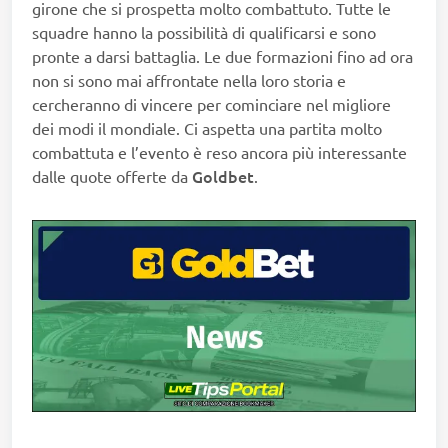
girone che si prospetta molto combattuto. Tutte le
squadre hanno la possibilità di qualificarsi e sono
pronte a darsi battaglia. Le due formazioni fino ad ora
non si sono mai affrontate nella loro storia e
cercheranno di vincere per cominciare nel migliore
dei modi il mondiale. Ci aspetta una partita molto
combattuta e l’evento è reso ancora più interessante
Goldbet
dalle quote offerte da
.