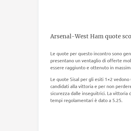
Arsenal-West Ham quote sc
Le quote per questo incontro sono ge
presentano un ventaglio di offerte molt
essere raggiunto e ottenuto in massim
Le quote Sisal per gli esiti 1×2 vedono 
candidati alla vittoria e per non perde
sicurezza dalle inseguitrici. La vittori
tempi regolamentari è dato a 5.25.