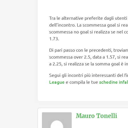
Tra le alternative preferite dagli uten
dell’incontro. La scommessa goal si re
scommessa no goal si realizza se nel c
1.73.
Di pari passo con le precedenti, trovia
scommessa over 2.5, data a 1.57, si re
a 2.25, si realizza se la somma goal è in
Segui gli incontri più interessanti del 
League
schedine infall
e compila le tue
Mauro Tonelli