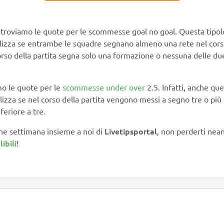
ti troviamo le quote per le scommesse goal no goal. Questa tipolo
alizza se entrambe le squadre segnano almeno una rete nel corso 
orso della partita segna solo una formazione o nessuna delle due
mo le quote per le
scommesse under over
2.5. Infatti, anche que
alizza se nel corso della partita vengono messi a segno tre o pi
feriore a tre.
Livetipsportal
fine settimana insieme a noi di
, non perderti nea
ibili
!