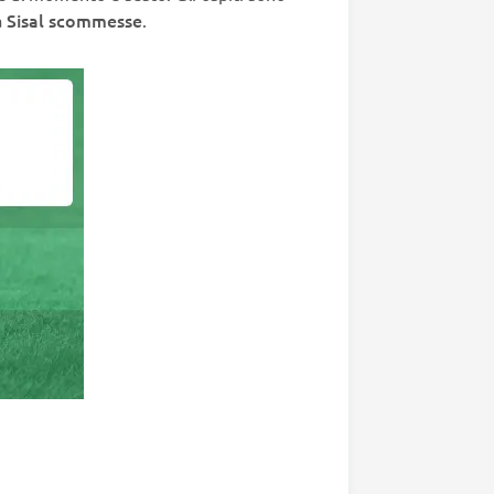
Sisal scommesse
a
.