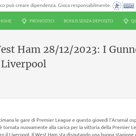
ioco può creare dipendenza. Gioca responsabilmente.
HOME
PRONOSTICI
BONUS SENZA DEPOSITO
QU
West Ham 28/12/2023: I Gunn
 Liverpool
timana le gare di Premier League e questo giovedì l’Arsenal os
è tornata nuovamente alla carica per la vittoria della Premier Le
ro il Liverpool. Il West Ham sta disputando una buona stagione 