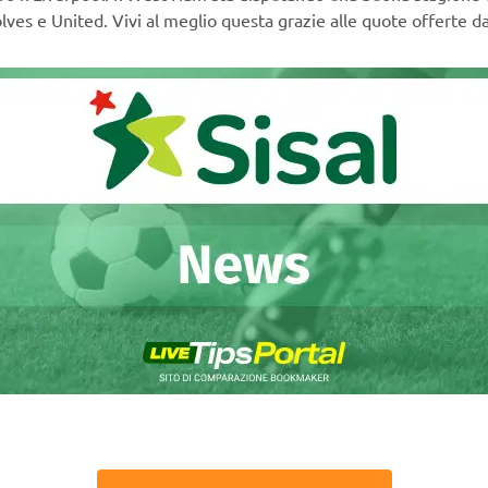
olves e United. Vivi al meglio questa grazie alle quote offerte d