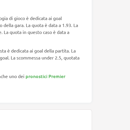
gia di gioco è dedicata ai goal
della gara. La quota è data a 1.93. La
. La quota in questo caso è data a
sta è dedicata ai goal della partita. La
ù goal. La scommessa under 2.5, quotata
pronostici Premier
nche uno dei