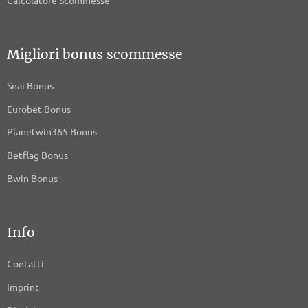
Migliori bonus scommesse
Snai Bonus
Eurobet Bonus
Planetwin365 Bonus
Betflag Bonus
Bwin Bonus
Info
Contatti
Imprint