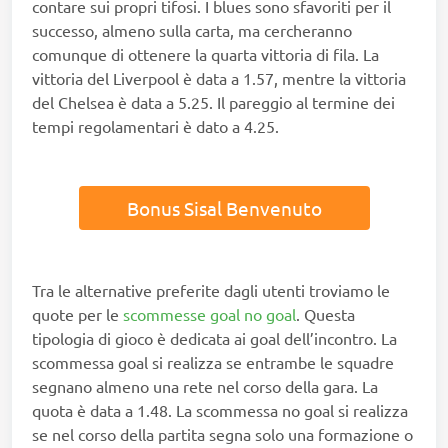
contare sui propri tifosi. I blues sono sfavoriti per il
successo, almeno sulla carta, ma cercheranno
comunque di ottenere la quarta vittoria di fila. La
vittoria del Liverpool è data a 1.57, mentre la vittoria
del Chelsea è data a 5.25. Il pareggio al termine dei
tempi regolamentari è dato a 4.25.
Bonus Sisal Benvenuto
Tra le alternative preferite dagli utenti troviamo le
quote per le
scommesse goal no goal
. Questa
tipologia di gioco è dedicata ai goal dell’incontro. La
scommessa goal si realizza se entrambe le squadre
segnano almeno una rete nel corso della gara. La
quota è data a 1.48. La scommessa no goal si realizza
se nel corso della partita segna solo una formazione o