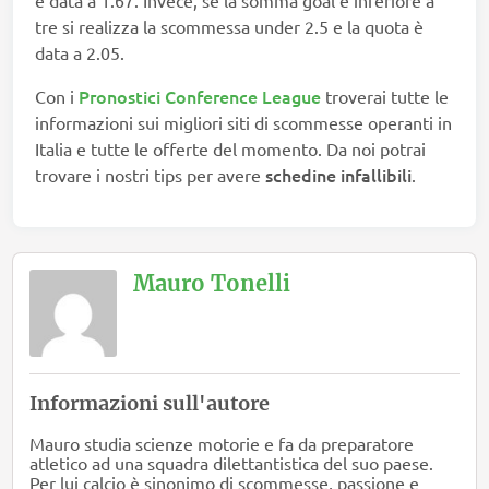
è data a 1.67. Invece, se la somma goal è inferiore a
tre si realizza la scommessa under 2.5 e la quota è
data a 2.05.
Pronostici Conference League
Con i
troverai tutte le
informazioni sui migliori siti di scommesse operanti in
Italia e tutte le offerte del momento. Da noi potrai
schedine infallibili
trovare i nostri tips per avere
.
Mauro Tonelli
Informazioni sull'autore
Mauro studia scienze motorie e fa da preparatore
atletico ad una squadra dilettantistica del suo paese.
Per lui calcio è sinonimo di scommesse, passione e