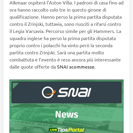
Alkmaar ospiterà l’Aston Villa. I padroni di casa fino ad
ora hanno raccolto solo tre in questo girone di
qualificazione. Hanno perso la prima partita disputata
contro il Zrinjski, tuttavia, sono riusciti a rifarsi contro
il Legia Varsavia. Percorso simile per gli Hammers. La
squadra inglese ha perso la prima partita disputata
proprio contro i polacchi ha vinto però la seconda
partita contro Zrinjski. Sarà una partita molto
combattuta e l’evento è reso ancora più interessante
SNAI scommesse
dalle quote offerte da
.