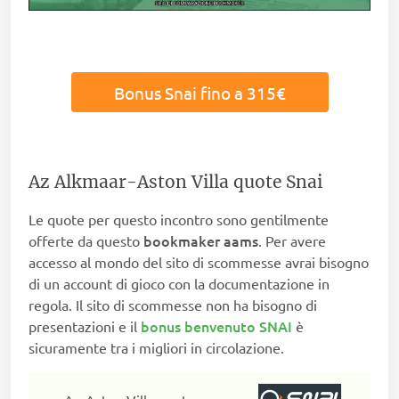
Bonus Snai fino a 315€
Az Alkmaar-Aston Villa quote Snai
Le quote per questo incontro sono gentilmente
bookmaker aams
offerte da questo
. Per avere
accesso al mondo del sito di scommesse avrai bisogno
di un account di gioco con la documentazione in
regola. Il sito di scommesse non ha bisogno di
bonus benvenuto SNAI
presentazioni e il
è
sicuramente tra i migliori in circolazione.