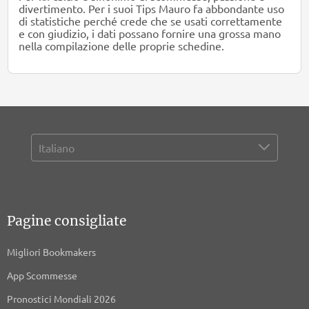
divertimento. Per i suoi Tips Mauro fa abbondante uso
di statistiche perché crede che se usati correttamente
e con giudizio, i dati possano fornire una grossa mano
nella compilazione delle proprie schedine.
Pagine consigliate
Migliori Bookmakers
App Scommesse
Pronostici Mondiali 2026