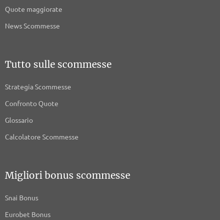
Quote maggiorate
News Scommesse
Tutto sulle scommesse
Strategia Scommesse
Confronto Quote
Glossario
Calcolatore Scommesse
Migliori bonus scommesse
Snai Bonus
Eurobet Bonus