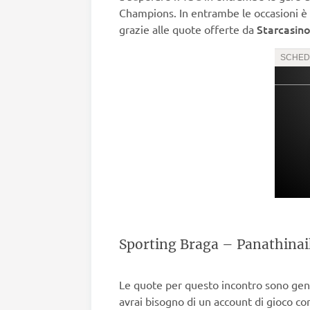
Champions. In entrambe le occasioni è ri
Starcasin
grazie alle quote offerte da
Sporting Braga – Panathinai
Le quote per questo incontro sono ge
avrai bisogno di un account di gioco co