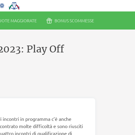
OTE MAGGIORATE
BONUS SCOMMESSE
2023: Play Off
ari incontri in programma c’è anche
ontrato molte difficoltà e sono riusciti
attro incontri di qualificazione di