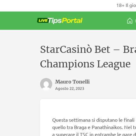
18+ Il g
Vai
al
contenuto
StarCasinò Bet – Br
Champions League
Mauro Tonelli
Agosto 22, 2023
Questa settimana si disputano le finali
quello tra Braga e Panathinaikos. Nel t
a superare il TSC in entrambe le gare di