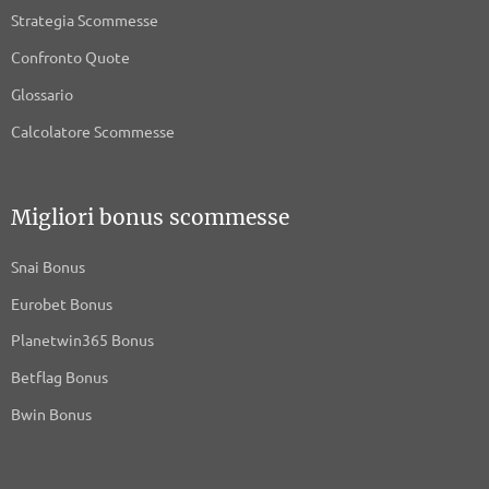
Strategia Scommesse
Confronto Quote
Glossario
Calcolatore Scommesse
Migliori bonus scommesse
Snai Bonus
Eurobet Bonus
Planetwin365 Bonus
Betflag Bonus
Bwin Bonus