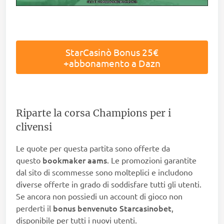
StarCasinò Bonus 25€
+abbonamento a Dazn
Riparte la corsa Champions per i
clivensi
Le quote per questa partita sono offerte da
bookmaker aams
questo
. Le promozioni garantite
dal sito di scommesse sono molteplici e includono
diverse offerte in grado di soddisfare tutti gli utenti.
Se ancora non possiedi un account di gioco non
bonus benvenuto Starcasinobet
perderti il
,
disponibile per tutti i nuovi utenti.