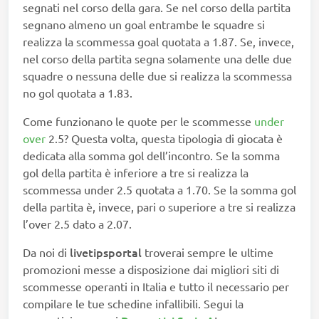
segnati nel corso della gara. Se nel corso della partita
segnano almeno un goal entrambe le squadre si
realizza la scommessa goal quotata a 1.87. Se, invece,
nel corso della partita segna solamente una delle due
squadre o nessuna delle due si realizza la scommessa
no gol quotata a 1.83.
Come funzionano le quote per le scommesse
under
over
2.5? Questa volta, questa tipologia di giocata è
dedicata alla somma gol dell’incontro. Se la somma
gol della partita è inferiore a tre si realizza la
scommessa under 2.5 quotata a 1.70. Se la somma gol
della partita è, invece, pari o superiore a tre si realizza
l’over 2.5 dato a 2.07.
livetipsportal
Da noi di
troverai sempre le ultime
promozioni messe a disposizione dai migliori siti di
scommesse operanti in Italia e tutto il necessario per
compilare le tue schedine infallibili. Segui la