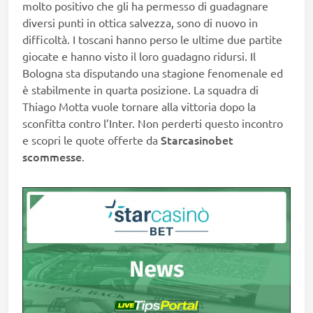
molto positivo che gli ha permesso di guadagnare
diversi punti in ottica salvezza, sono di nuovo in
difficoltà. I toscani hanno perso le ultime due partite
giocate e hanno visto il loro guadagno ridursi. Il
Bologna sta disputando una stagione fenomenale ed
è stabilmente in quarta posizione. La squadra di
Thiago Motta vuole tornare alla vittoria dopo la
sconfitta contro l’Inter. Non perderti questo incontro
Starcasinobet
e scopri le quote offerte da
scommesse
.