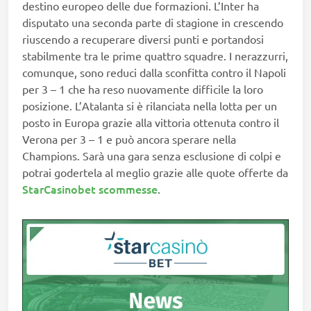
destino europeo delle due formazioni. L’Inter ha
disputato una seconda parte di stagione in crescendo
riuscendo a recuperare diversi punti e portandosi
stabilmente tra le prime quattro squadre. I nerazzurri,
comunque, sono reduci dalla sconfitta contro il Napoli
per 3 – 1 che ha reso nuovamente difficile la loro
posizione. L’Atalanta si è rilanciata nella lotta per un
posto in Europa grazie alla vittoria ottenuta contro il
Verona per 3 – 1 e può ancora sperare nella
Champions. Sarà una gara senza esclusione di colpi e
potrai godertela al meglio grazie alle quote offerte da
StarCasinobet scommesse
.