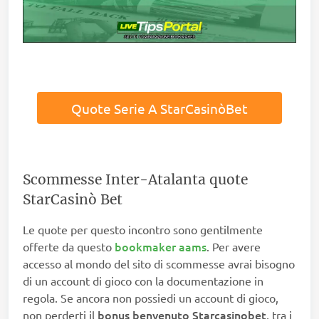
Quote Serie A StarCasinòBet
Scommesse Inter-Atalanta quote
StarCasinò Bet
Le quote per questo incontro sono gentilmente
bookmaker aams
offerte da questo
. Per avere
accesso al mondo del sito di scommesse avrai bisogno
di un account di gioco con la documentazione in
regola. Se ancora non possiedi un account di gioco,
bonus benvenuto Starcasinobet
non perderti il
, tra i