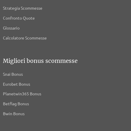
Strategia Scommesse
Confronto Quote
Glossario
Calcolatore Scommesse
Migliori bonus scommesse
Snai Bonus
Eurobet Bonus
Planetwin365 Bonus
Betflag Bonus
Bwin Bonus